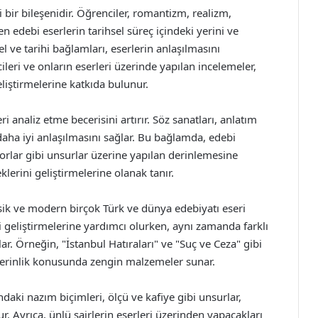
 bir bileşenidir. Öğrenciler, romantizm, realizm,
edebi eserlerin tarihsel süreç içindeki yerini ve
l ve tarihi bağlamları, eserlerin anlaşılmasını
ileri ve onların eserleri üzerinde yapılan incelemeler,
eliştirmelerine katkıda bulunur.
i analiz etme becerisini artırır. Söz sanatları, anlatım
n daha iyi anlaşılmasını sağlar. Bu bağlamda, edebi
aforlar gibi unsurlar üzerine yapılan derinlemesine
lerini geliştirmelerine olanak tanır.
sik ve modern birçok Türk ve dünya edebiyatı eseri
ni geliştirmelerine yardımcı olurken, aynı zamanda farklı
ar. Örneğin, "İstanbul Hatıraları" ve "Suç ve Ceza" gibi
k derinlik konusunda zengin malzemeler sunar.
ındaki nazım biçimleri, ölçü ve kafiye gibi unsurlar,
ur. Ayrıca, ünlü şairlerin eserleri üzerinden yapacakları