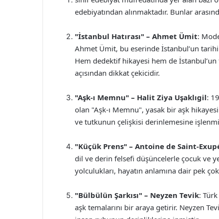
edebiyatından alınmaktadır. Bunlar arasınd
"İstanbul Hatırası" – Ahmet Ümit
: Mode
Ahmet Ümit, bu eserinde İstanbul’un tarihi 
Hem dedektif hikayesi hem de İstanbul’un 
açısından dikkat çekicidir.
"Aşk-ı Memnu" – Halit Ziya Uşaklıgil
: 1
olan "Aşk-ı Memnu", yasak bir aşk hikayesin
ve tutkunun çelişkisi derinlemesine işlenmiş
"Küçük Prens" – Antoine de Saint-Exup
dil ve derin felsefi düşüncelerle çocuk ve y
yolculukları, hayatın anlamına dair pek çok 
"Bülbülün Şarkısı" – Neyzen Tevik
: Türk
aşk temalarını bir araya getirir. Neyzen Tevik