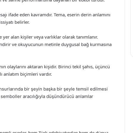
sajı ifade eden kavramdır. Tema, eserin derin anlamını
siyatı belirler.
e yer alan kişiler veya varlıklar olarak tanımlanır.
llendirir ve okuyucunun metinle duygusal bağ kurmasına
ın olaylarını aktaran kişidir. Birinci tekil şahıs, üçüncü
ı anlatım biçimleri vardır.
unsurlarında bir şeyin başka bir şeyle temsil edilmesi
e semboller aracılığıyla düşündürücü anlamlar
 önemli eserler, hem Türk edebiyatından hem de dünya