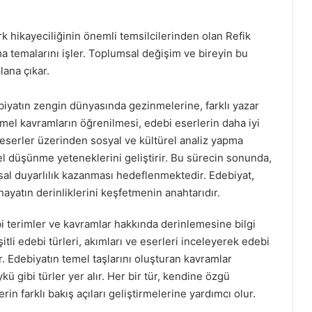
k hikayeciliğinin önemli temsilcilerinden olan Refik
ma temalarını işler. Toplumsal değişim ve bireyin bu
ana çıkar.
biyatın zengin dünyasında gezinmelerine, farklı yazar
emel kavramların öğrenilmesi, edebi eserlerin daha iyi
 eserler üzerinden sosyal ve kültürel analiz yapma
el düşünme yeteneklerini geliştirir. Bu sürecin sonunda,
al duyarlılık kazanması hedeflenmektedir. Edebiyat,
hayatın derinliklerini keşfetmenin anahtarıdır.
bi terimler ve kavramlar hakkında derinlemesine bilgi
itli edebi türleri, akımları ve eserleri inceleyerek edebi
ar. Edebiyatın temel taşlarını oluşturan kavramlar
kü gibi türler yer alır. Her bir tür, kendine özgü
erin farklı bakış açıları geliştirmelerine yardımcı olur.