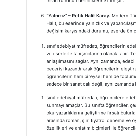
insan ruhunun derinliklerine inmiştir.
"Yalnızız" – Refik Halit Karay
: Modern Tür
Halit, bu eserinde yalnızlık ve yabancılaş
değişim karşısındaki durumu, eserde ön pl
sınıf edebiyat müfredatı, öğrencilerin ede
ve eserlerle tanışmalarına olanak tanır. T
anlaşılmasını sağlar. Aynı zamanda, edebi
becerisi kazandırarak öğrencilerin eleştir
öğrencilerin hem bireysel hem de toplums
sadece bir sanat dalı değil, aynı zamanda 
sınıf edebiyat müfredatı, öğrencilere ede
sunmayı amaçlar. Bu sınıfta öğrenciler, çeş
okuryazarlıklarını geliştirme fırsatı bulurl
arasında roman, şiir, tiyatro, deneme ve öy
özellikleri ve anlatım biçimleri ile öğrencil