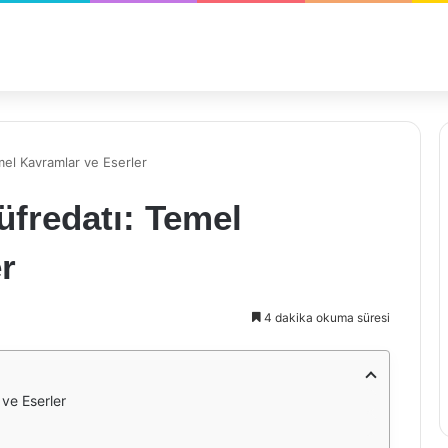
mel Kavramlar ve Eserler
üfredatı: Temel
r
4 dakika okuma süresi
 ve Eserler