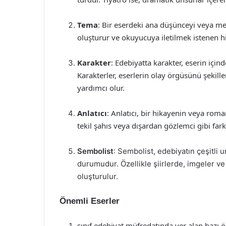
Tema
: Bir eserdeki ana düşünceyi veya me
oluşturur ve okuyucuya iletilmek istenen his
Karakter
: Edebiyatta karakter, eserin içind
Karakterler, eserlerin olay örgüsünü şeki
yardımcı olur.
Anlatıcı
: Anlatıcı, bir hikayenin veya roman
tekil şahıs veya dışardan gözlemci gibi farkl
Sembolist
: Sembolist, edebiyatın çeşitli 
durumudur. Özellikle şiirlerde, imgeler v
oluşturulur.
Önemli Eserler
sınıf edebiyat müfredatında yer alan bazı