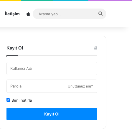
Sitemap
Arama
İletişim
yap
...
Kayıt Ol
Unuttunuz mu?
Beni hatırla
Kayıt Ol