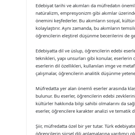
Edebiyat tarihi ve akımları da müfredatın önemli
natüralizm, empresyonizm gibi akımlar üzerinden 
önemini keşfederler. Bu akımların sosyal, kültüre
kolaylaştırır. Aynı zamanda, bu akımların temsilc
öğrencilerin eleştirel düşünme becerilerini de g
Edebiyatta dil ve üslup, öğrencilerin edebi eserler
teknikleri, yapı unsurları gibi konular, eserleri
eserlerin dil özellikleri, kullanılan imge ve met
çalışmalar, öğrencilerin analitik düşünme yetenek
Müfredatta yer alan önemli eserler arasında kla
bulunur. Bu eserler, öğrencilerin edebi zevkleri
kültürler hakkında bilgi sahibi olmalarını da sağl
eserler, öğrencilere karakter analizi ve temati
Şiir, müfredatta özel bir yer tutar. Türk edebiyat
öğrencilerin şiirsel dili anlamalarına yardımcı ol