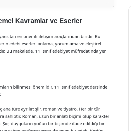
Temel Kavramlar ve Eserler
 yansıtan en önemli iletişim araçlarından biridir. Bu
lerin edebi eserleri anlama, yorumlama ve eleştirel
ır. Bu makalede, 11. sınıf edebiyat müfredatında yer
mların bilinmesi önemlidir. 11. sınıf edebiyat dersinde
:
 ana türe ayrılır: şiir, roman ve tiyatro. Her bir tür,
ra sahiptir. Roman, uzun bir anlatı biçimi olup karakter
 Şiir, duyguların yoğun bir biçimde ifade edildiği bir
ren ve sahne performansına dayanan bir edebi türdür.