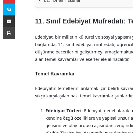
Önemli Eserler
Skype
E-Posta ile paylaş
11. Sınıf Edebiyat Müfredatı: 
Yazdır
Edebiyat, bir milletin kültürel ve sosyal yapısını
bağlamda, 11. sınıf edebiyat müfredatı, öğrenci
düşünme becerilerini geliştirmeyi amaçlamaktad
alan temel kavramlar ve eserler ele alınacaktır.
Temel Kavramlar
Edebiyatın temellerini anlamak için belirli kavra
sıkça karşılaşılan bazı temel kavramlar şunlardır
Edebiyat Türleri
: Edebiyat, genel olarak üç
kendine özgü özelliklere ve yapısal unsurla
gelişimi ve olay örgüsü açısından zengindir.
türdür. Tiyatro ise, dramatik unsurlar içe