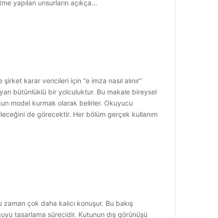
nzetme yapılan unsurların açıkça…
 şirket karar vericileri için “e imza nasıl alınır”
ayan bütünlüklü bir yolculuktur. Bu makale bireysel
uygun model kurmak olarak belirler. Okuyucu
labileceğini de görecektir. Her bölüm gerçek kullanım
oğu zaman çok daha kalıcı konuşur. Bu bakış
yguyu tasarlama sürecidir. Kutunun dış görünüşü