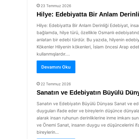
23 Temmuz 2026
Hilye: Edebiyatta Bir Anlam Derinl
Hilye: Edebiyatta Bir Anlam Derinliği Edebiyat, insa
bağlamda, hilye türü, özellikle Osmanlı edebiyatında ö
anlatan bir edebi türdür. Bu yazıda, hilyenin edebiyatt
Kökenler Hilyenin kökenleri, İslam öncesi Arap edebiy
kullanmışlardır.…
Devamını Oku
22 Temmuz 2026
Sanatın ve Edebiyatın Büyülü Dün
Sanatın ve Edebiyatın Büyülü Dünyası Sanat ve edebiy
duyguları ifade eder ve bireylerin düşünce dünyalar
alarak insan ruhunun derinliklerine inme imkanı su
ve Önemi Sanat, insanın duygu ve düşüncelerini ifad
bireylerin…