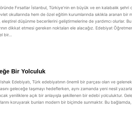
öründe Fırsatlar İstanbul, Türkiye’nin en büyük ve en kalabalık şehri o
let okullarında hem de özel eğitim kurumlarında sıklıkla aranan bir m
a, eleştirel düşünme becerilerini geliştirmelerine de yardımcı olurlar.
larının dikkat etmesi gereken noktaları ele alacağız. Edebiyat Öğretme
el bir…
eğe Bir Yolculuk
Ishak Edebiyatı, Türk edebiyatının önemli bir parçası olan ve gelene
sını geleceğe taşımayı hedeflerken, aynı zamanda yeni nesil yazarların
 ancak yeniliklere açık bir anlayışla şekillenen bir edebi yolculuktur. 
urlarını koruyarak bunları modern bir biçimde sunmaktır. Bu bağlamda