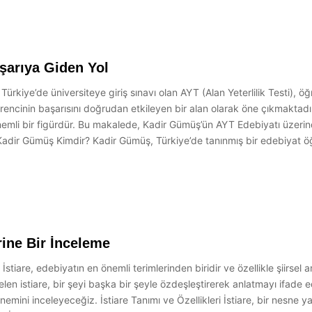
şarıya Giden Yol
rkiye’de üniversiteye giriş sınavı olan AYT (Alan Yeterlilik Testi), ö
ğrencinin başarısını doğrudan etkileyen bir alan olarak öne çıkmakta
nemli bir figürdür. Bu makalede, Kadir Gümüş’ün AYT Edebiyatı üzerind
 Kadir Gümüş Kimdir? Kadir Gümüş, Türkiye’de tanınmış bir edebiyat öğre
rine Bir İnceleme
stiare, edebiyatın en önemli terimlerinden biridir ve özellikle şiirsel 
n istiare, bir şeyi başka bir şeyle özdeşleştirerek anlatmayı ifade eder
 önemini inceleyeceğiz. İstiare Tanımı ve Özellikleri İstiare, bir nes