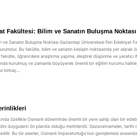
at Fakültesi: Bilim ve Sanatın Buluşma Noktası
lim ve Sanatın Buluşma Noktası Gaziantep Üniversitesi Fen Edebiyat F
rumdur. Bu fakülte, bilim ve sanatın kesişim noktasında yer alarak ö
 fakülte, öğrencilere araştırma yapma, eleştirel düşünme ve yaratıcı 
lında kurulmuş ve zamanla büyüyerek önemli bir eğitim kurumu haline g
ece birkaç…
inlikleri
 özellikle Osmanlı döneminde önemli bir yere sahip olan bir edebi tü
e dini duyguların ön planda olduğu metinlerdir. Gazavatnameler, tarihi o
edilir. Bu tür eserler, Osmanlı İmparatorluğu’nun genişlemesi sırasında