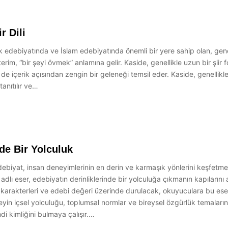
r Dili
ürk edebiyatında ve İslam edebiyatında önemli bir yere sahip olan, gene
 terim, “bir şeyi övmek” anlamına gelir. Kaside, genellikle uzun bir şiir
de içerik açısından zengin bir geleneği temsil eder. Kaside, genellikle
tanıtılır ve…
nde Bir Yolculuk
debiyat, insan deneyimlerinin en derin ve karmaşık yönlerini keşfetme 
dlı eser, edebiyatın derinliklerinde bir yolculuğa çıkmanın kapılarını
 karakterleri ve edebi değeri üzerinde durulacak, okuyuculara bu eser 
reyin içsel yolculuğu, toplumsal normlar ve bireysel özgürlük temaların
di kimliğini bulmaya çalışır.…