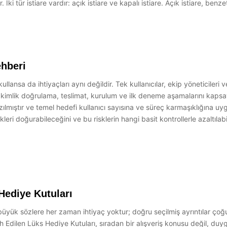
. İki tür istiare vardır: açık istiare ve kapalı istiare. Açık istiare, be
ehberi
kullansa da ihtiyaçları aynı değildir. Tek kullanıcılar, ekip yöneticileri ve
a, kimlik doğrulama, teslimat, kurulum ve ilk deneme aşamalarını kaps
azılmıştır ve temel hedefi kullanıcı sayısına ve süreç karmaşıklığına 
iskleri doğurabileceğini ve bu risklerin hangi basit kontrollerle azaltı
Hediye Kutuları
n büyük sözlere her zaman ihtiyaç yoktur; doğru seçilmiş ayrıntılar ç
h Edilen Lüks Hediye Kutuları, sıradan bir alışveriş konusu değil, du