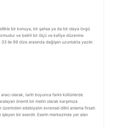
llikle bir konuya, bir şahsa ya da bir olaya övgü
 formudur ve belirli bir ölçü ve kafiye düzenine
 33 ile 99 dize arasında değişen uzunlukta yazılır.
aracı olarak, tarih boyunca farklı kültürlerde
 aralayan önemli bir metin olarak karşımıza
üzerinden edebiyatın evrensel dilini anlama fırsatı
ı işleyen bir eserdir. Eserin merkezinde yer alan