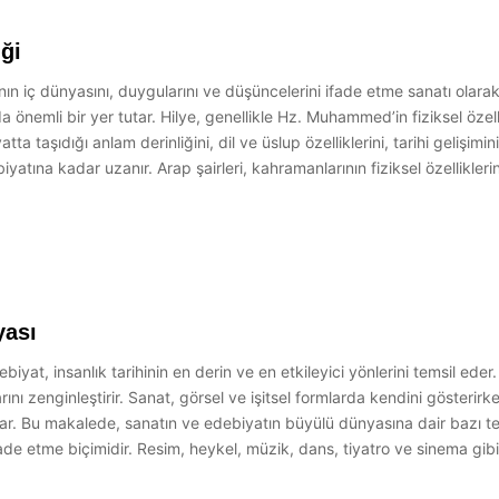
iği
nın iç dünyasını, duygularını ve düşüncelerini ifade etme sanatı olarak,
nemli bir yer tutar. Hilye, genellikle Hz. Muhammed’in fiziksel özellikle
a taşıdığı anlam derinliğini, dil ve üslup özelliklerini, tarihi gelişimin
atına kadar uzanır. Arap şairleri, kahramanlarının fiziksel özelliklerin
yası
at, insanlık tarihinin en derin ve en etkileyici yönlerini temsil eder
ını zenginleştirir. Sanat, görsel ve işitsel formlarda kendini gösterir
nar. Bu makalede, sanatın ve edebiyatın büyülü dünyasına dair bazı t
e etme biçimidir. Resim, heykel, müzik, dans, tiyatro ve sinema gibi ç