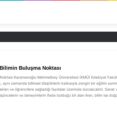
 Bilimin Buluşma Noktası
Noktası Karamanoğlu Mehmetbey Üniversitesi (KMÜ) Edebiyat Fakültesi,
ek, aynı zamanda bilimsel disiplinlerin katkısıyla zengin bir eğitim s
kları ve öğrencilere sağladığı faydalar üzerinde durulacaktır. Sanat ve 
 düşüncelerin ve deneyimlerin ifade bulduğu bir alan iken, bilim ise do