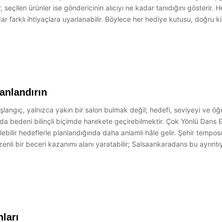
r, seçilen ürünler ise göndericinin alıcıyı ne kadar tanıdığını gösterir. H
 farklı ihtiyaçlara uyarlanabilir. Böylece her hediye kutusu, doğru kiş
anlandırın
langıç, yalnızca yakın bir salon bulmak değil; hedefi, seviyeyi ve öğr
 bedeni bilinçli biçimde harekete geçirebilmektir. Çok Yönlü Dans Eğ
lebilir hedeflerle planlandığında daha anlamlı hâle gelir. Şehir temp
zenli bir beceri kazanımı alanı yaratabilir; Salsaankaradans bu ayr
nları