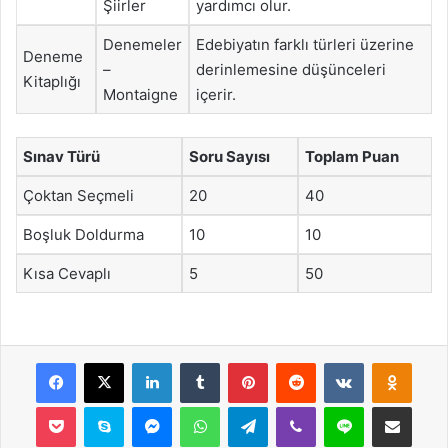
Şiirler
yardımcı olur.
Denemeler
Edebiyatın farklı türleri üzerine
Deneme
–
derinlemesine düşünceleri
Kitaplığı
Montaigne
içerir.
Sınav Türü
Soru Sayısı
Toplam Puan
Çoktan Seçmeli
20
40
Boşluk Doldurma
10
10
Kısa Cevaplı
5
50
Facebook
X
LinkedIn
Tumblr
Pinterest
Reddit
VKontakte
Odnok
Pocket
Skype
Messenger
WhatsApp
Telegram
Viber
Line
E-Posta ile payla