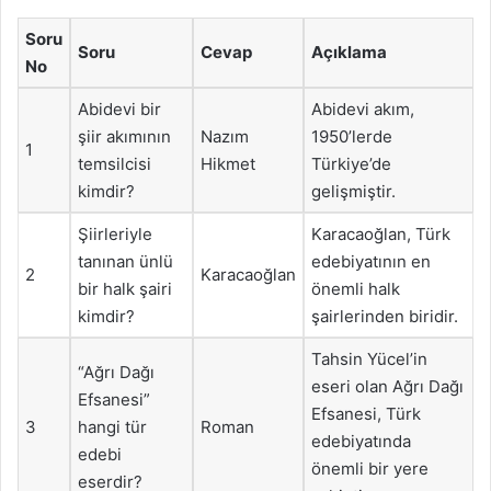
Soru
Soru
Cevap
Açıklama
No
Abidevi bir
Abidevi akım,
şiir akımının
Nazım
1950’lerde
1
temsilcisi
Hikmet
Türkiye’de
kimdir?
gelişmiştir.
Şiirleriyle
Karacaoğlan, Türk
tanınan ünlü
edebiyatının en
2
Karacaoğlan
bir halk şairi
önemli halk
kimdir?
şairlerinden biridir.
Tahsin Yücel’in
“Ağrı Dağı
eseri olan Ağrı Dağı
Efsanesi”
Efsanesi, Türk
3
hangi tür
Roman
edebiyatında
edebi
önemli bir yere
eserdir?