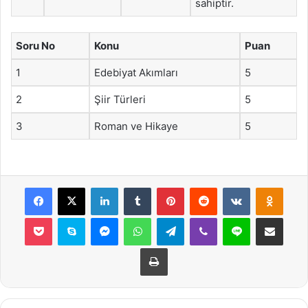
sahiptir.
Soru No
Konu
Puan
1
Edebiyat Akımları
5
2
Şiir Türleri
5
3
Roman ve Hikaye
5
Facebook
X
LinkedIn
Tumblr
Pinterest
Reddit
VKontakte
Odnok
Pocket
Skype
Messenger
WhatsApp
Telegram
Viber
Line
E-Posta ile payla
Yazdır