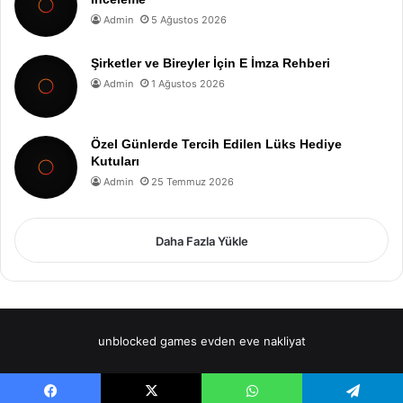
Admin
5 Ağustos 2026
Şirketler ve Bireyler İçin E İmza Rehberi
Admin
1 Ağustos 2026
Özel Günlerde Tercih Edilen Lüks Hediye
Kutuları
Admin
25 Temmuz 2026
Daha Fazla Yükle
unblocked games
evden eve nakliyat