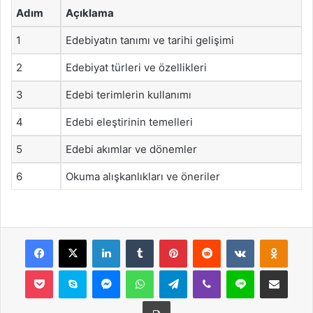
Adım
Açıklama
1
Edebiyatın tanımı ve tarihi gelişimi
2
Edebiyat türleri ve özellikleri
3
Edebi terimlerin kullanımı
4
Edebi eleştirinin temelleri
5
Edebi akımlar ve dönemler
6
Okuma alışkanlıkları ve öneriler
Facebook
X
LinkedIn
Tumblr
Pinterest
Reddit
VKontakte
Odnok
Pocket
Skype
Messenger
WhatsApp
Telegram
Viber
Line
E-Posta ile payla
Yazdır