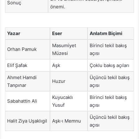
Sonuç
önemi.
Yazar
Eser
Anlatım Biçimi
Masumiyet
Birinci tekil bakış
Orhan Pamuk
Müzesi
açısı
Elif Şafak
Aşk
Çoklu bakış açıları
Ahmet Hamdi
Üçüncü tekil bakış
Huzur
Tanpınar
açısı
Kuyucaklı
Birinci tekil bakış
Sabahattin Ali
Yusuf
açısı
Üçüncü tekil bakış
Halit Ziya Uşaklıgil
Aşk-ı Memnu
açısı