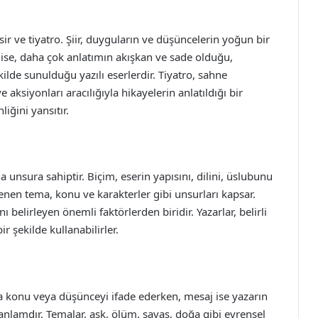
esir ve tiyatro. Şiir, duyguların ve düşüncelerin yoğun bir
ir ise, daha çok anlatımın akışkan ve sade olduğu,
ilde sunulduğu yazılı eserlerdir. Tiyatro, sahne
ve aksiyonları aracılığıyla hikayelerin anlatıldığı bir
liğini yansıtır.
na unsura sahiptir. Biçim, eserin yapısını, dilini, üslubunu
işlenen tema, konu ve karakterler gibi unsurları kapsar.
ı belirleyen önemli faktörlerden biridir. Yazarlar, belirli
ir şekilde kullanabilirler.
a konu veya düşünceyi ifade ederken, mesaj ise yazarın
anlamdır. Temalar, aşk, ölüm, savaş, doğa gibi evrensel