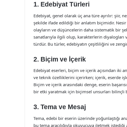
1. Edebiyat Türleri
Edebiyat, genel olarak üç ana türe ayrılır: şiir, n
şekilde ifade edildiği bir anlatım biçimidir. Nes
olayların ve düşüncelerin daha sistematik bir şek
sanatlarıyla ilgili olup, karakterlerin diyalogları 
türdür. Bu türler, edebiyatın çeşitliliğini ve zengin
2. Biçim ve İçerik
Edebiyat eserleri, biçim ve içerik açısından iki a
ve teknik özelliklerini içerirken; içerik, eserde 
Biçim ve içerik arasındaki denge, eserin başarısın
bir etki yaratmak için biçimsel unsurları bilinçli b
3. Tema ve Mesaj
Tema, edebi bir eserin üzerinde yoğunlaştığı an
bu tema aracılığıyla okuyucuya iletmek istediği 