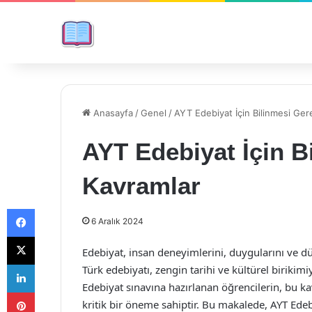
Anasayfa
/
Genel
/
AYT Edebiyat İçin Bilinmesi Ge
AYT Edebiyat İçin B
Kavramlar
Facebook
6 Aralık 2024
X
Edebiyat, insan deneyimlerini, duygularını ve düş
LinkedIn
Türk edebiyatı, zengin tarihi ve kültürel birikim
Edebiyat sınavına hazırlanan öğrencilerin, bu kav
Pinterest
kritik bir öneme sahiptir. Bu makalede, AYT Edeb