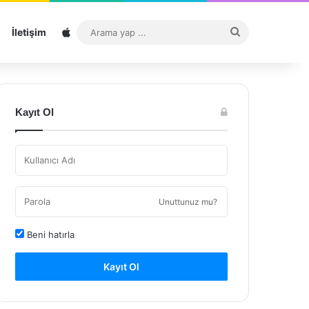
Sitemap
Arama
İletişim
yap
...
Kayıt Ol
Unuttunuz mu?
Beni hatırla
Kayıt Ol