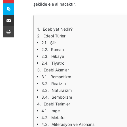
Skype
şekilde ele alınacaktır.
E-Posta ile paylaş
Yazdır
Edebiyat Nedir?
Edebi Türler
Şiir
Roman
Hikaye
Tiyatro
Edebi Akımlar
Romantizm
Realizm
Naturalizm
Sembolizm
Edebi Terimler
İmge
Metafor
Aliterasyon ve Asonans