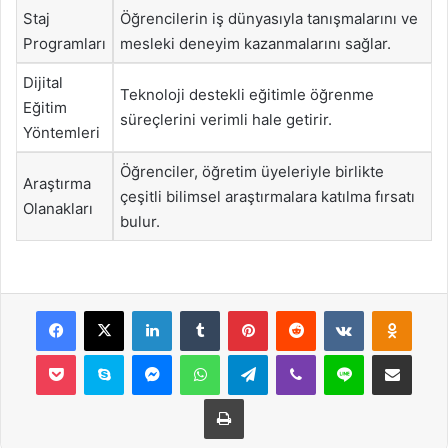
Staj
Öğrencilerin iş dünyasıyla tanışmalarını ve
Programları
mesleki deneyim kazanmalarını sağlar.
Dijital
Teknoloji destekli eğitimle öğrenme
Eğitim
süreçlerini verimli hale getirir.
Yöntemleri
Öğrenciler, öğretim üyeleriyle birlikte
Araştırma
çeşitli bilimsel araştırmalara katılma fırsatı
Olanakları
bulur.
Facebook
X
LinkedIn
Tumblr
Pinterest
Reddit
VKontakte
Odnok
Pocket
Skype
Messenger
WhatsApp
Telegram
Viber
Line
E-Posta ile payla
Yazdır