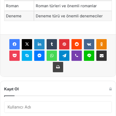
Roman
Roman türleri ve önemli romanlar
Deneme
Deneme türü ve önemli denemeciler
Facebook
X
LinkedIn
Tumblr
Pinterest
Reddit
VKontakte
Odnok
Pocket
Skype
Messenger
WhatsApp
Telegram
Viber
Line
E-Posta ile payla
Yazdır
Kayıt Ol