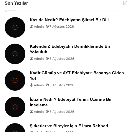
Son Yazılar
Kaside Nedir? Edebiyatın Şiirsel Bir Dili
Admin
7 Ağustos 2026
Kalenderi: Edebiyatın Derinliklerinde Bir
Yolculuk
Admin
6 Ağustos 2026
Kadir Gümüş ve AYT Edebiyatı: Başarıya Giden
Yol
Admin
6 Ağustos 2026
İstiare Nedir? Edebiyat Terimi Üzerine Bir
İnceleme
Admin
5 Ağustos 2026
Şirketler ve Bireyler İçin E İmza Rehberi