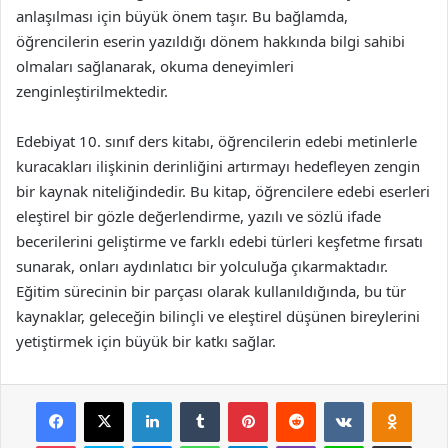
anlaşılması için büyük önem taşır. Bu bağlamda,
öğrencilerin eserin yazıldığı dönem hakkında bilgi sahibi
olmaları sağlanarak, okuma deneyimleri
zenginleştirilmektedir.
Edebiyat 10. sınıf ders kitabı, öğrencilerin edebi metinlerle
kuracakları ilişkinin derinliğini artırmayı hedefleyen zengin
bir kaynak niteliğindedir. Bu kitap, öğrencilere edebi eserleri
eleştirel bir gözle değerlendirme, yazılı ve sözlü ifade
becerilerini geliştirme ve farklı edebi türleri keşfetme fırsatı
sunarak, onları aydınlatıcı bir yolculuğa çıkarmaktadır.
Eğitim sürecinin bir parçası olarak kullanıldığında, bu tür
kaynaklar, geleceğin bilinçli ve eleştirel düşünen bireylerini
yetiştirmek için büyük bir katkı sağlar.
Facebook
X
LinkedIn
Tumblr
Pinterest
Reddit
VKontakte
Odnok
Pocket
Skype
Messenger
WhatsApp
Telegram
Viber
Line
E-Posta ile payla