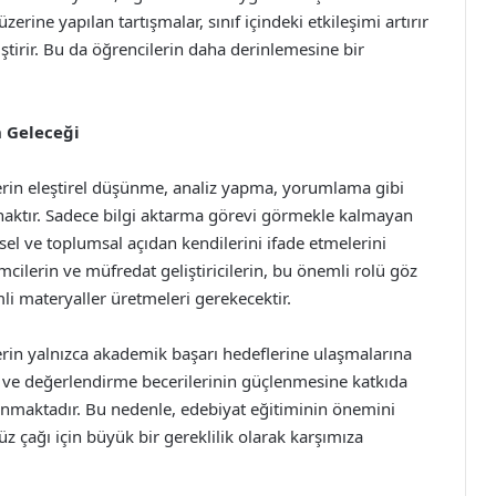
erine yapılan tartışmalar, sınıf içindeki etkileşimi artırır
iştirir. Bu da öğrencilerin daha derinlemesine bir
n Geleceği
ilerin eleştirel düşünme, analiz yapma, yorumlama gibi
aynaktır. Sadece bilgi aktarma görevi görmekle kalmayan
el ve toplumsal açıdan kendilerini ifade etmelerini
mcilerin ve müfredat geliştiricilerin, bu önemli rolü göz
i materyaller üretmeleri gerekecektir.
ilerin yalnızca akademik başarı hedeflerine ulaşmalarına
ve değerlendirme becerilerinin güçlenmesine katkıda
nmaktadır. Bu nedenle, edebiyat eğitiminin önemini
çağı için büyük bir gereklilik olarak karşımıza