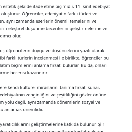
 estetik şekilde ifade etme biçimidir. 11. sınıf edebiyat
oluşturur. Öğrenciler, edebiyatın farklı türleri ve
en, aynı zamanda eserlerin önemli temalarını ve
arın eleştirel düşünme becerilerini geliştirmelerine ve
dımcı olur.
er, öğrencilerin duygu ve düşüncelerini yazılı olarak
bi farklı türlerin incelenmesi ile birlikte, öğrenciler bu
nlatım biçimlerini anlama fırsatı bulurlar. Bu da, onları
irme becerisi kazandırır.
ere kendi kültürel miraslarını tanıma fırsatı sunar.
edebiyatının zenginliğini ve çeşitliliğini gözler önüne
tım yolu değil, aynı zamanda dönemlerin sosyal ve
nu anlamak önemlidir.
ratıcılıklarını geliştirmelerine katkıda bulunur. Şiir
lerin kendilerini ifade etme yollarını keşfetmelerini