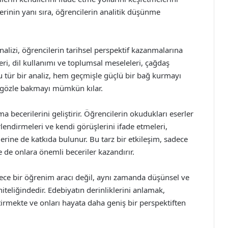
lerinin yanı sıra, öğrencilerin analitik düşünme
alizi, öğrencilerin tarihsel perspektif kazanmalarına
ri, dil kullanımı ve toplumsal meseleleri, çağdaş
 Bu tür bir analiz, hem geçmişle güçlü bir bağ kurmayı
 gözle bakmayı mümkün kılar.
a becerilerini geliştirir. Öğrencilerin okudukları eserler
rlendirmeleri ve kendi görüşlerini ifade etmeleri,
lerine de katkıda bulunur. Bu tarz bir etkileşim, sadece
 de onlara önemli beceriler kazandırır.
sadece bir öğrenim aracı değil, aynı zamanda düşünsel ve
iteliğindedir. Edebiyatın derinliklerini anlamak,
tirmekte ve onları hayata daha geniş bir perspektiften