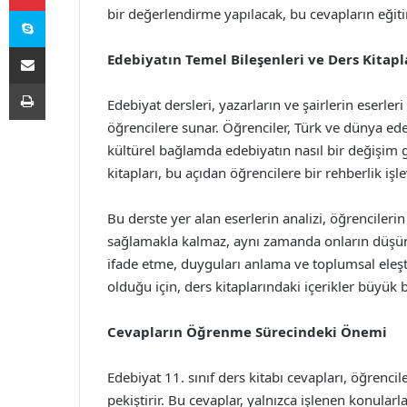
Skype
bir değerlendirme yapılacak, bu cevapların eğit
E-Posta ile paylaş
Edebiyatın Temel Bileşenleri ve Ders Kitapl
Yazdır
Edebiyat dersleri, yazarların ve şairlerin eserler
öğrencilere sunar. Öğrenciler, Türk ve dünya ede
kültürel bağlamda edebiyatın nasıl bir değişim gö
kitapları, bu açıdan öğrencilere bir rehberlik işle
Bu derste yer alan eserlerin analizi, öğrencileri
sağlamakla kalmaz, aynı zamanda onların düşünse
ifade etme, duyguları anlama ve toplumsal eleşti
olduğu için, ders kitaplarındaki içerikler büyük 
Cevapların Öğrenme Sürecindeki Önemi
Edebiyat 11. sınıf ders kitabı cevapları, öğrenci
pekiştirir. Bu cevaplar, yalnızca işlenen konularl