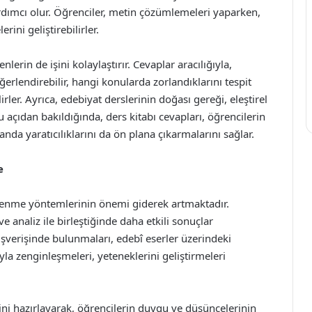
yardımcı olur. Öğrenciler, metin çözümlemeleri yaparken,
ini geliştirebilirler.
erin de işini kolaylaştırır. Cevaplar aracılığıyla,
rlendirebilir, hangi konularda zorlandıklarını tespit
rler. Ayrıca, edebiyat derslerinin doğası gereği, eleştirel
 açıdan bakıldığında, ders kitabı cevapları, öğrencilerin
nda yaratıcılıklarını da ön plana çıkarmalarını sağlar.
e
renme yöntemlerinin önemi giderek artmaktadır.
e analiz ile birleştiğinde daha etkili sonuçlar
lışverişinde bulunmaları, edebî eserler üzerindeki
ıyla zenginleşmeleri, yeteneklerini geliştirmeleri
nini hazırlayarak, öğrencilerin duygu ve düşüncelerinin