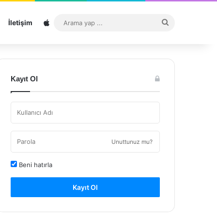
Sitemap
Arama
İletişim
yap
...
Kayıt Ol
Unuttunuz mu?
Beni hatırla
Kayıt Ol