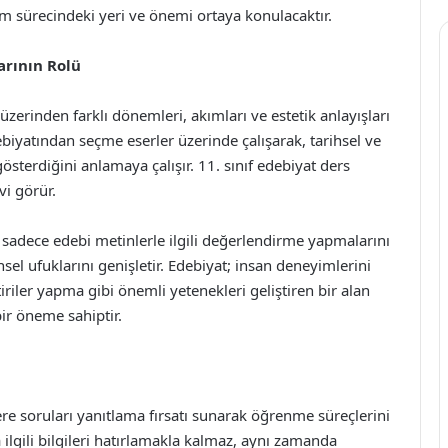
im sürecindeki yeri ve önemi ortaya konulacaktır.
arının Rolü
i üzerinden farklı dönemleri, akımları ve estetik anlayışları
biyatından seçme eserler üzerinde çalışarak, tarihsel ve
sterdiğini anlamaya çalışır. 11. sınıf edebiyat ders
vi görür.
n sadece edebi metinlerle ilgili değerlendirme yapmalarını
l ufuklarını genişletir. Edebiyat; insan deneyimlerini
riler yapma gibi önemli yetenekleri geliştiren bir alan
bir öneme sahiptir.
lere soruları yanıtlama fırsatı sunarak öğrenme süreçlerini
a ilgili bilgileri hatırlamakla kalmaz, aynı zamanda