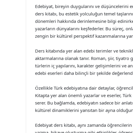
Edebiyat, bireyin duygularını ve düşüncelerini en
ders kitabı, bu estetik yolculuğun temel taşlarını 
dönemleri hakkında derinlemesine bilgi edinirk
yazarların dünyalarını keşfederler. Bu süreç, onl
zengin bir kültürel perspektif kazanmalarına yar
Ders kitabında yer alan edebi terimler ve teknikl
aktarmalarına olanak tanır. Roman, şiir, tiyatro gi
türlerin iç yapılarını, karakter gelişimlerini ve a
edebi eserleri daha bilinçli bir şekilde değerlend
Özellikle Türk edebiyatına dair detaylar, öğrencil
Kitapta yer alan önemli yazarlar ve eserler, Türk 
serer. Bu bağlamda, edebiyatın sadece bir anla
kültürel dinamiklerini yansıtan bir ayna olduğu
Edebiyat ders kitabı, aynı zamanda öğrencilerin ya
yazma, hikaye oluşturma gibi etkinlikler, öğrenci