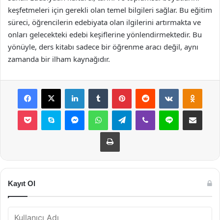
keşfetmeleri için gerekli olan temel bilgileri sağlar. Bu eğitim
süreci, öğrencilerin edebiyata olan ilgilerini artırmakta ve
onları gelecekteki edebi keşiflerine yönlendirmektedir. Bu
yönüyle, ders kitabı sadece bir öğrenme aracı değil, aynı
zamanda bir ilham kaynağıdır.
Facebook
X
LinkedIn
Tumblr
Pinterest
Reddit
VKontakte
Odnok
Pocket
Skype
Messenger
WhatsApp
Telegram
Viber
Line
E-Posta ile payla
Yazdır
Kayıt Ol