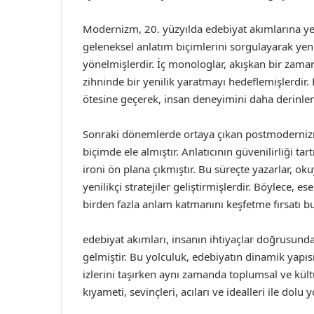
Modernizm, 20. yüzyılda edebiyat akımlarına yen
geleneksel anlatım biçimlerini sorgulayarak yeni
yönelmişlerdir. İç monologlar, akışkan bir zama
zihninde bir yenilik yaratmayı hedeflemişlerdir.
ötesine geçerek, insan deneyimini daha derinle
Sonraki dönemlerde ortaya çıkan postmodernizm, 
biçimde ele almıştır. Anlatıcının güvenilirliği ta
ironi ön plana çıkmıştır. Bu süreçte yazarlar, o
yenilikçi stratejiler geliştirmişlerdir. Böylece, 
birden fazla anlam katmanını keşfetme fırsatı b
edebiyat akımları, insanın ihtiyaçlar doğrusunda
gelmiştir. Bu yolculuk, edebiyatın dinamik yapıs
izlerini taşırken aynı zamanda toplumsal ve kültü
kıyameti, sevinçleri, acıları ve idealleri ile do