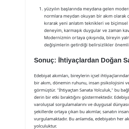
yüzyılın başlarında meydana gelen modern
normlara meydan okuyan bir akım olarak ort
kırarak yeni anlatım teknikleri ve biçimse
deneyim, karmaşık duygular ve zaman kavr
Modernizmin ortaya çıkışında, bireyin yalnı
değişimlerin getirdiği belirsizlikler önemli
Sonuç: İhtiyaçlardan Doğan S
Edebiyat akımları, bireylerin içsel ihtiyaçlarınd
bir akım, dönemin ruhunu, insan psikolojisini ve
görmüştür. "İhtiyaçtan Sanata Yolculuk," bu ba
derin bir etki bıraktığını göstermektedir. Edebiy
varoluşsal sorgulamalarını ve duygusal dünyası
şekillerde ortaya çıkan bu akımlar, sanatın insa
vurgulamaktadır. Bu anlamda, edebiyatın her ak
yolculuktur.