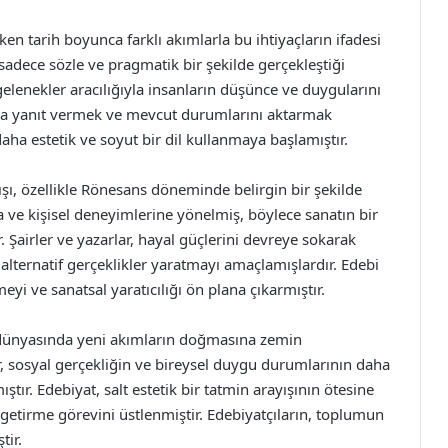
rken tarih boyunca farklı akımlarla bu ihtiyaçların ifadesi
 sadece sözle ve pragmatik bir şekilde gerçekleştiği
elenekler aracılığıyla insanların düşünce ve duygularını
ına yanıt vermek ve mevcut durumlarını aktarmak
aha estetik ve soyut bir dil kullanmaya başlamıştır.
şı, özellikle Rönesans döneminde belirgin bir şekilde
 ve kişisel deneyimlerine yönelmiş, böylece sanatın bir
 Şairler ve yazarlar, hayal güçlerini devreye sokarak
lternatif gerçeklikler yaratmayı amaçlamışlardır. Edebi
yi ve sanatsal yaratıcılığı ön plana çıkarmıştır.
t dünyasında yeni akımların doğmasına zemin
r, sosyal gerçekliğin ve bireysel duygu durumlarının daha
ştır. Edebiyat, salt estetik bir tatmin arayışının ötesine
getirme görevini üstlenmiştir. Edebiyatçıların, toplumun
ir.