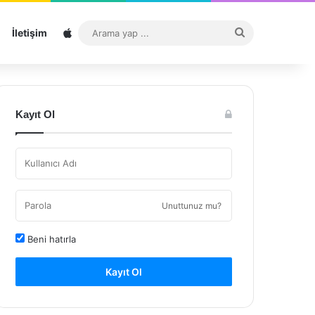
Sitemap
Arama
İletişim
yap
...
Kayıt Ol
Unuttunuz mu?
Beni hatırla
Kayıt Ol