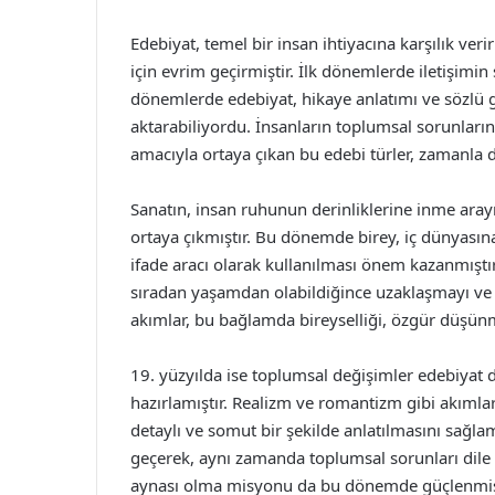
Edebiyat, temel bir insan ihtiyacına karşılık veri
için evrim geçirmiştir. İlk dönemlerde iletişimin
dönemlerde edebiyat, hikaye anlatımı ve sözlü g
aktarabiliyordu. İnsanların toplumsal sorunlar
amacıyla ortaya çıkan bu edebi türler, zamanla d
Sanatın, insan ruhunun derinliklerine inme arayı
ortaya çıkmıştır. Bu dönemde birey, iç dünyasına
ifade aracı olarak kullanılması önem kazanmıştır.
sıradan yaşamdan olabildiğince uzaklaşmayı ve a
akımlar, bu bağlamda bireyselliği, özgür düşünme
19. yüzyılda ise toplumsal değişimler edebiya
hazırlamıştır. Realizm ve romantizm gibi akımla
detaylı ve somut bir şekilde anlatılmasını sağlamı
geçerek, aynı zamanda toplumsal sorunları dile 
aynası olma misyonu da bu dönemde güçlenmişt