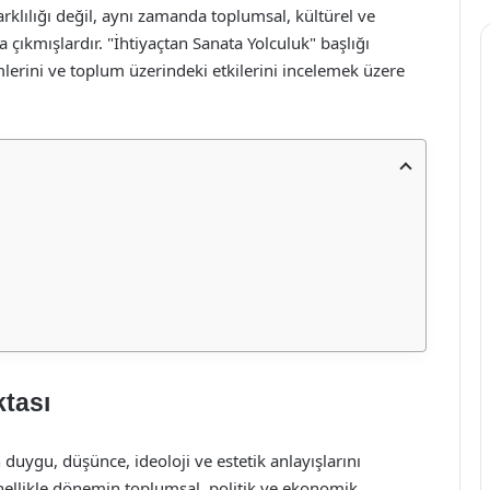
arklılığı değil, aynı zamanda toplumsal, kültürel ve
a çıkmışlardır. "İhtiyaçtan Sanata Yolculuk" başlığı
mlerini ve toplum üzerindeki etkilerini incelemek üzere
ktası
 duygu, düşünce, ideoloji ve estetik anlayışlarını
nellikle dönemin toplumsal, politik ve ekonomik