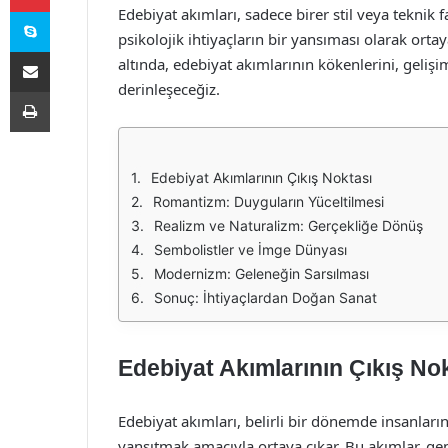
Skype
Edebiyat akımları, sadece birer stil veya teknik f
psikolojik ihtiyaçların bir yansıması olarak ortay
E-Posta ile paylaş
altında, edebiyat akımlarının kökenlerini, gelişi
derinleşeceğiz.
Yazdır
Edebiyat Akımlarının Çıkış Noktası
Romantizm: Duyguların Yüceltilmesi
Realizm ve Naturalizm: Gerçekliğe Dönüş
Sembolistler ve İmge Dünyası
Modernizm: Geleneğin Sarsılması
Sonuç: İhtiyaçlardan Doğan Sanat
Edebiyat Akımlarının Çıkış No
Edebiyat akımları, belirli bir dönemde insanların
yansıtmak amacıyla ortaya çıkar. Bu akımlar, ge