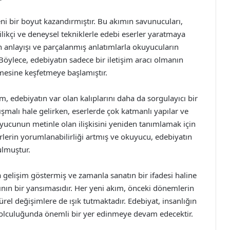
i bir boyut kazandırmıştır. Bu akımın savunucuları,
likçi ve deneysel tekniklerle edebi eserler yaratmaya
n anlayışı ve parçalanmış anlatımlarla okuyucuların
 Böylece, edebiyatın sadece bir iletişim aracı olmanın
mesine keşfetmeye başlamıştır.
edebiyatın var olan kalıplarını daha da sorgulayıcı bir
rtışmalı hale gelirken, eserlerde çok katmanlı yapılar ve
kuyucunun metinle olan ilişkisini yeniden tanımlamak için
eserlerin yorumlanabilirliği artmış ve okuyucu, edebiyatın
ulmuştur.
 gelişim göstermiş ve zamanla sanatın bir ifadesi haline
ının bir yansımasıdır. Her yeni akım, önceki dönemlerin
rel değişimlere de ışık tutmaktadır. Edebiyat, insanlığın
lu yolculuğunda önemli bir yer edinmeye devam edecektir.