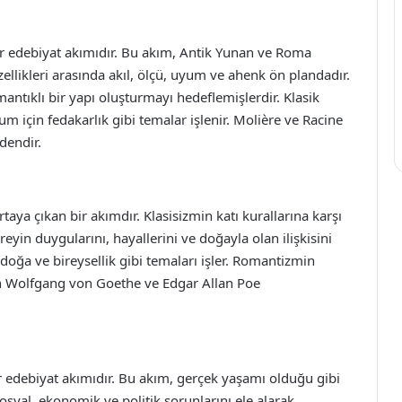
bir edebiyat akımıdır. Bu akım, Antik Yunan ve Roma
llikleri arasında akıl, ölçü, uyum ve ahenk ön plandadır.
mantıklı bir yapı oluşturmayı hedeflemişlerdir. Klasik
m için fedakarlık gibi temalar işlenir. Molière ve Racine
dendir.
aya çıkan bir akımdır. Klasisizmin katı kurallarına karşı
ireyin duygularını, hayallerini ve doğayla olan ilişkisini
 doğa ve bireysellik gibi temaları işler. Romantizmin
nn Wolfgang von Goethe ve Edgar Allan Poe
ir edebiyat akımıdır. Bu akım, gerçek yaşamı olduğu gibi
osyal, ekonomik ve politik sorunlarını ele alarak,