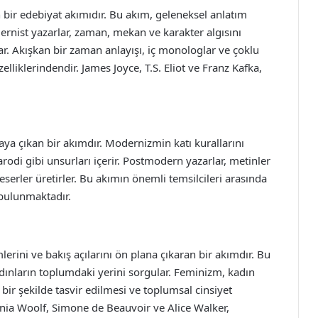
 bir edebiyat akımıdır. Bu akım, geleneksel anlatım
odernist yazarlar, zaman, mekan ve karakter algısını
lar. Akışkan bir zaman anlayışı, iç monologlar ve çoklu
lliklerindendir. James Joyce, T.S. Eliot ve Franz Kafka,
aya çıkan bir akımdır. Modernizmin katı kurallarını
rodi gibi unsurları içerir. Postmodern yazarlar, metinler
n eserler üretirler. Bu akımın önemli temsilcileri arasında
bulunmaktadır.
rini ve bakış açılarını ön plana çıkaran bir akımdır. Bu
kadınların toplumdaki yerini sorgular. Feminizm, kadın
 bir şekilde tasvir edilmesi ve toplumsal cinsiyet
ginia Woolf, Simone de Beauvoir ve Alice Walker,