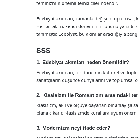
feminizmin önemli temsilcilerindendir.
Edebiyat akımları, zamanla değişen toplumsal, kül
Her bir akım, kendi döneminin ruhunu yansıtırk
tanımıştır. Edebiyat, bu akımlar aracılığıyla zeng
SSS
1. Edebiyat akımları neden önemlidir?
Edebiyat akımları, bir dönemin kültürel ve topl
sanatçıların düşünce dünyalarını ve toplumsal ola
2. Klasisizm ile Romantizm arasındaki tem
Klasisizm, akıl ve ölçüye dayanan bir anlayışa s
plana çıkarır. Klasisizmde kurallara uyum önemli
3. Modernizm neyi ifade eder?
Modernizm, geleneksel anlatım biçimlerine karşı b