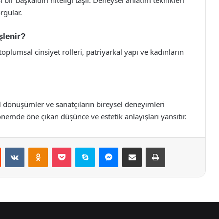
rgular.
şlenir?
plumsal cinsiyet rolleri, patriyarkal yapı ve kadınların
el dönüşümler ve sanatçıların bireysel deneyimleri
önemde öne çıkan düşünce ve estetik anlayışları yansıtır.
st
Reddit
VKontakte
Odnoklassniki
Pocket
Skype
Messenger
E-Posta ile paylaş
Yazdır