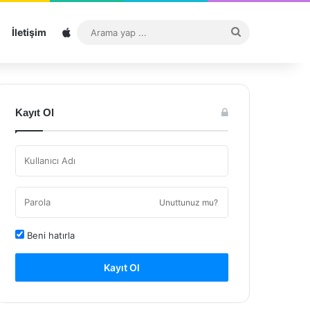
Sitemap
Arama
İletişim
yap
...
Kayıt Ol
Unuttunuz mu?
Beni hatırla
Kayıt Ol