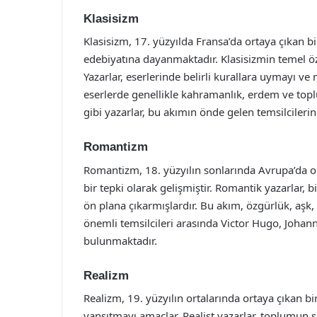
Klasisizm
Klasisizm, 17. yüzyılda Fransa’da ortaya çıkan 
edebiyatına dayanmaktadır. Klasisizmin temel öze
Yazarlar, eserlerinde belirli kurallara uymayı ve 
eserlerde genellikle kahramanlık, erdem ve toplu
gibi yazarlar, bu akımın önde gelen temsilcilerin
Romantizm
Romantizm, 18. yüzyılın sonlarında Avrupa’da ort
bir tepki olarak gelişmiştir. Romantik yazarlar, b
ön plana çıkarmışlardır. Bu akım, özgürlük, aşk,
önemli temsilcileri arasında Victor Hugo, Joha
bulunmaktadır.
Realizm
Realizm, 19. yüzyılın ortalarında ortaya çıkan b
yansıtmayı amaçlar. Realist yazarlar, toplumun s