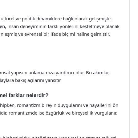
türel ve politik dinamiklere bağlı olarak gelişmiştir.
en, insan deneyiminin farklı yönlerini keşfetmeye olanak
inleşmiş ve evrensel bir ifade biçimi haline gelmiştir.
umsal yapısını anlamamıza yardımcı olur. Bu akımlar,
ylara bakış açılarını yansıtır.
el farklar nelerdir?
ahipken, romantizm bireyin duygularını ve hayallerini ön
dir, romantizmde ise özgürlük ve bireysellik vurgulanır.
ir başkaldırı niteliği taşır. Deneysel anlatım teknikleri