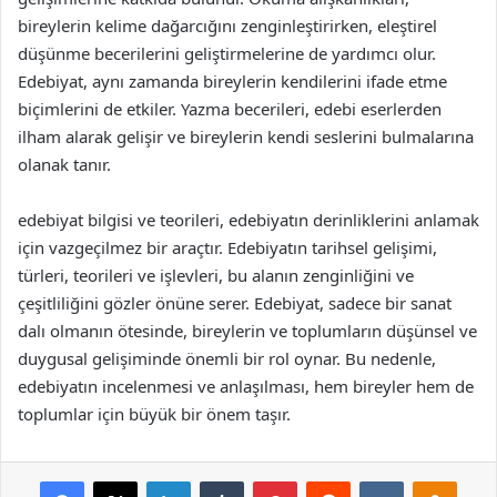
bireylerin kelime dağarcığını zenginleştirirken, eleştirel
düşünme becerilerini geliştirmelerine de yardımcı olur.
Edebiyat, aynı zamanda bireylerin kendilerini ifade etme
biçimlerini de etkiler. Yazma becerileri, edebi eserlerden
ilham alarak gelişir ve bireylerin kendi seslerini bulmalarına
olanak tanır.
edebiyat bilgisi ve teorileri, edebiyatın derinliklerini anlamak
için vazgeçilmez bir araçtır. Edebiyatın tarihsel gelişimi,
türleri, teorileri ve işlevleri, bu alanın zenginliğini ve
çeşitliliğini gözler önüne serer. Edebiyat, sadece bir sanat
dalı olmanın ötesinde, bireylerin ve toplumların düşünsel ve
duygusal gelişiminde önemli bir rol oynar. Bu nedenle,
edebiyatın incelenmesi ve anlaşılması, hem bireyler hem de
toplumlar için büyük bir önem taşır.
Facebook
X
LinkedIn
Tumblr
Pinterest
Reddit
VKontakte
Odnok