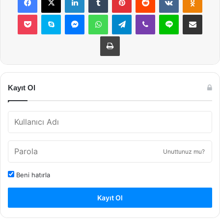
Pocket
Skype
Messenger
WhatsApp
Telegram
Viber
Line
E-Posta ile payla
Yazdır
Kayıt Ol
Unuttunuz mu?
Beni hatırla
Kayıt Ol