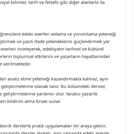
al bilimler, tarih ve felsefe gibi diğer alanlarla da
ğrencilere edebi eserleri anlama ve yorumlama yeteneği
ştirmek ve yazılı ifade yeteneklerini güçlendirmek yer
eserleri inceleyerek, edebiyatın tarihsel ve kültürel
rlerin toplumsal etkilerini ve yazarların hayatlarından
e verilmektedir.
leri analiz etme yeteneği kazandırmakla kalmaz, aynı
 geliştirmelerine olanak tanır. Bu bölümdeki dersler,
 geliştirmelerine yardımcı olur. Yaratıcı yazarlık
ri bildirim alma fırsatı sunar.
orik derslerle pratik uygulamaları bir araya getirir.
i konularda dersler alırken, aynı zamanda edebi eserler