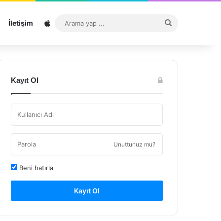
Sitemap
Arama
İletişim
yap
...
Kayıt Ol
Unuttunuz mu?
Beni hatırla
Kayıt Ol