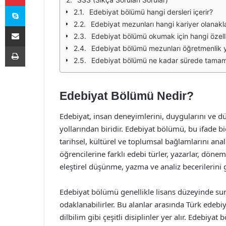
Skype
Edebiyat bölümü hangi dersleri içerir?
Edebiyat mezunları hangi kariyer olanaklar
E-Posta ile paylaş
Edebiyat bölümü okumak için hangi özelli
Yazdır
Edebiyat bölümü mezunları öğretmenlik y
Edebiyat bölümü ne kadar sürede tamam
Edebiyat Bölümü Nedir?
Edebiyat, insan deneyimlerini, duygularını ve dü
yollarından biridir. Edebiyat bölümü, bu ifade b
tarihsel, kültürel ve toplumsal bağlamlarını ana
öğrencilerine farklı edebi türler, yazarlar, dön
eleştirel düşünme, yazma ve analiz becerilerini 
Edebiyat bölümü genellikle lisans düzeyinde sun
odaklanabilirler. Bu alanlar arasında Türk edebiya
dilbilim gibi çeşitli disiplinler yer alır. Edebiya