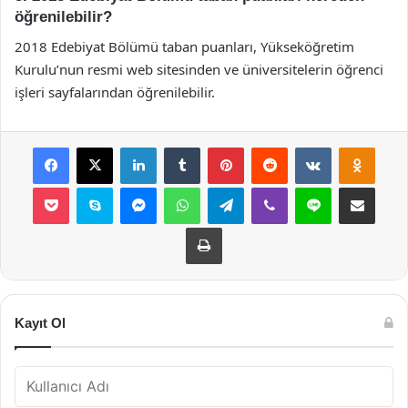
öğrenilebilir?
2018 Edebiyat Bölümü taban puanları, Yükseköğretim
Kurulu’nun resmi web sitesinden ve üniversitelerin öğrenci
işleri sayfalarından öğrenilebilir.
Facebook
X
LinkedIn
Tumblr
Pinterest
Reddit
VKontakte
Odnok
Pocket
Skype
Messenger
WhatsApp
Telegram
Viber
Line
E-Posta ile payla
Yazdır
Kayıt Ol