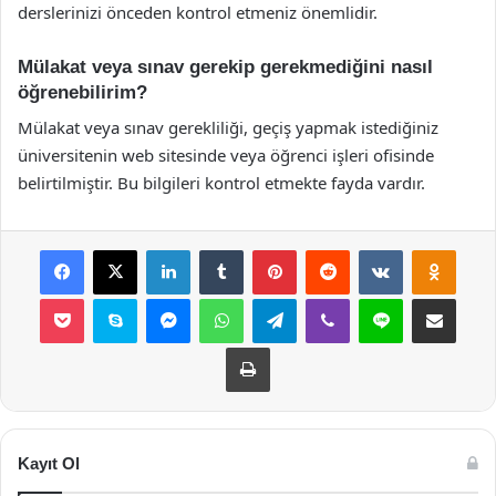
derslerinizi önceden kontrol etmeniz önemlidir.
Mülakat veya sınav gerekip gerekmediğini nasıl
öğrenebilirim?
Mülakat veya sınav gerekliliği, geçiş yapmak istediğiniz
üniversitenin web sitesinde veya öğrenci işleri ofisinde
belirtilmiştir. Bu bilgileri kontrol etmekte fayda vardır.
Facebook
X
LinkedIn
Tumblr
Pinterest
Reddit
VKontakte
Odnok
Pocket
Skype
Messenger
WhatsApp
Telegram
Viber
Line
E-Posta ile payla
Yazdır
Kayıt Ol