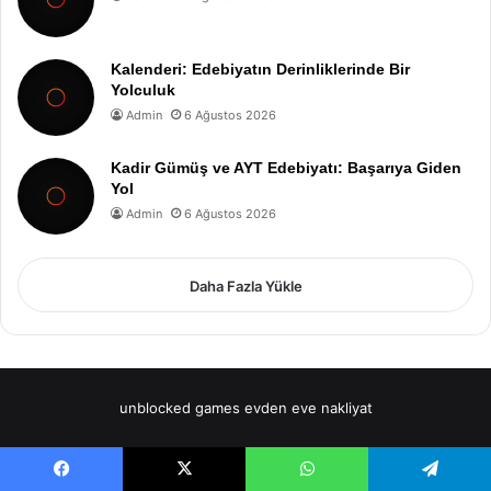
Kalenderi: Edebiyatın Derinliklerinde Bir
Yolculuk
Admin
6 Ağustos 2026
Kadir Gümüş ve AYT Edebiyatı: Başarıya Giden
Yol
Admin
6 Ağustos 2026
Daha Fazla Yükle
unblocked games
evden eve nakliyat
Facebook
X
WhatsApp
Telegram