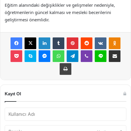
Eğitim alanındaki değişiklikler ve gelişmeler nedeniyle,
öğretmenlerin güncel kalması ve mesleki becerilerini
geliştirmesi önemlidir.
Facebook
X
LinkedIn
Tumblr
Pinterest
Reddit
VKontakte
Odnok
Pocket
Skype
Messenger
WhatsApp
Telegram
Viber
Line
E-Posta ile payla
Yazdır
Kayıt Ol