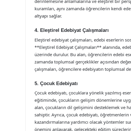
derinlemesine anlamalarına ve eleştirel bir pers
kuramları, aynı zamanda öğrencilerin kendi edebi
altyapı sağlar.
4. Eleştirel Edebiyat Çalışmaları
Eleştirel edebiyat çalışmaları, edebi eserlerin so
**Eleştirel Edebiyat Çalışmaları** alanında, edebi
üzerinde durulur. Bu alan, öğrencilerin edebi eser
zamanda toplumsal gerçeklikler açısından değerl
çalışmaları, öğrencilere edebiyatın toplumsal de
5. Çocuk Edebiyatı
Çocuk edebiyatı, çocuklara yönelik yazılmış eser
eğitiminde, çocukların gelişim dönemlerine uygu
alan, çocukların dil gelişimini desteklemek ve h
sahiptir. Ayrıca, çocuk edebiyatı, öğretmenlerin
kazandırmalarına yardımcı olacak yöntemler suna
önemini anlayarak, gelecekteki eğitim süreçlerind