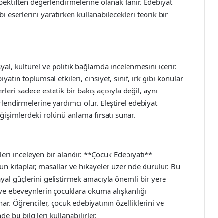
pektiften değerlendirmelerine olanak tanır. Edebiyat
 eserlerini yaratırken kullanabilecekleri teorik bir
syal, kültürel ve politik bağlamda incelenmesini içerir.
yatın toplumsal etkileri, cinsiyet, sınıf, ırk gibi konular
leri sadece estetik bir bakış açısıyla değil, aynı
endirmelerine yardımcı olur. Eleştirel edebiyat
ğişimlerdeki rolünü anlama fırsatı sunar.
leri inceleyen bir alandır. **Çocuk Edebiyatı**
n kitaplar, masallar ve hikayeler üzerinde durulur. Bu
ayal güçlerini geliştirmek amacıyla önemli bir yere
 ve ebeveynlerin çocuklara okuma alışkanlığı
r. Öğrenciler, çocuk edebiyatının özelliklerini ve
e bu bilgileri kullanabilirler.