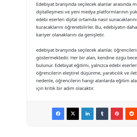
Edebiyat branşında seçilecek alanlar arasında me
dijitalleşmesi ve yeni medya platformlarının yüks
edebi eserleri dijital ortamda nasıl sunacakların
kuracaklarını öğrenebilirler. Bu, edebiyatın dah
kariyer olanaklarını da genişletir.
edebiyat branşında seçilecek alanlar, öğrencilerin
göstermektedir. Her bir alan, kendine özgü becer
bulunur. Edebiyat eğitimi, yalnızca edebi eserle
öğrencilerin eleştirel düşünme, yaratıcılık ve ile
nedenle, öğrencilerin hangi alanlarda eğitim alac
için kritik bir adım olacaktır.
Facebook
X
LinkedIn
Tumblr
Pintere