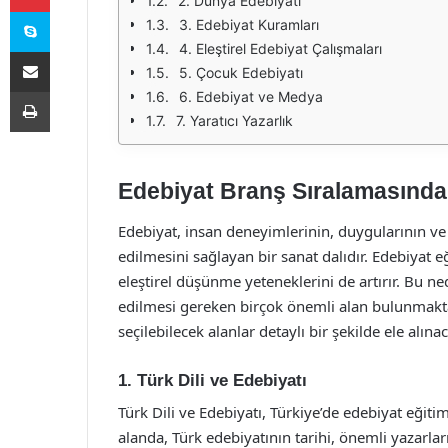
2. Dünya Edebiyatı
Skype
3. Edebiyat Kuramları
4. Eleştirel Edebiyat Çalışmaları
E-Posta ile paylaş
5. Çocuk Edebiyatı
Yazdır
6. Edebiyat ve Medya
7. Yaratıcı Yazarlık
Edebiyat Branş Sıralamasında 
Edebiyat, insan deneyimlerinin, duygularının ve 
edilmesini sağlayan bir sanat dalıdır. Edebiyat eği
eleştirel düşünme yeteneklerini de artırır. Bu 
edilmesi gereken birçok önemli alan bulunmakt
seçilebilecek alanlar detaylı bir şekilde ele alınac
1. Türk Dili ve Edebiyatı
Türk Dili ve Edebiyatı, Türkiye’de edebiyat eğiti
alanda, Türk edebiyatının tarihi, önemli yazarlar