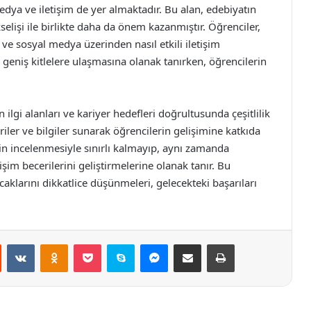
dya ve iletişim de yer almaktadır. Bu alan, edebiyatın
elişi ile birlikte daha da önem kazanmıştır. Öğrenciler,
ı ve sosyal medya üzerinden nasıl etkili iletişim
a geniş kitlelere ulaşmasına olanak tanırken, öğrencilerin
 ilgi alanları ve kariyer hedefleri doğrultusunda çeşitlilik
iler ve bilgiler sunarak öğrencilerin gelişimine katkıda
rin incelenmesiyle sınırlı kalmayıp, aynı zamanda
tişim becerilerini geliştirmelerine olanak tanır. Bu
aklarını dikkatlice düşünmeleri, gelecekteki başarıları
st
Reddit
VKontakte
Odnoklassniki
Pocket
Skype
Messenger
E-Posta ile paylaş
Yazdır