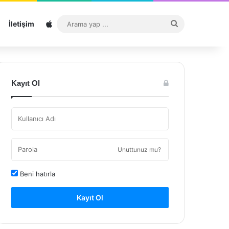
Sitemap
Arama
İletişim
yap
...
Kayıt Ol
Unuttunuz mu?
Beni hatırla
Kayıt Ol