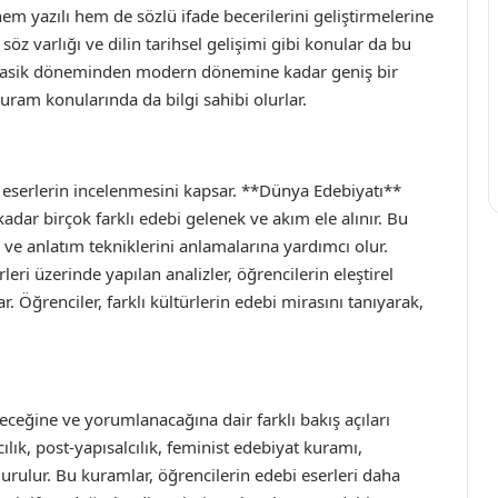
hem yazılı hem de sözlü ifade becerilerini geliştirmelerine
 söz varlığı ve dilin tarihsel gelişimi gibi konular da bu
n klasik döneminden modern dönemine kadar geniş bir
kuram konularında da bilgi sahibi olurlar.
i eserlerin incelenmesini kapsar. **Dünya Edebiyatı**
dar birçok farklı edebi gelenek ve akım ele alınır. Bu
i ve anlatım tekniklerini anlamalarına yardımcı olur.
eri üzerinde yapılan analizler, öğrencilerin eleştirel
. Öğrenciler, farklı kültürlerin edebi mirasını tanıyarak,
neceğine ve yorumlanacağına dair farklı bakış açıları
lık, post-yapısalcılık, feminist edebiyat kuramı,
 durulur. Bu kuramlar, öğrencilerin edebi eserleri daha