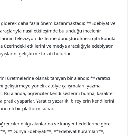
 giderek daha fazla önem kazanmaktadır. **Edebiyat ve
raçlarıyla nasıl etkileşimde bulunduğu incelenir.
rının televizyon dizilerine dönüştürülmesi gibi konular
a üzerindeki etkilerini ve medya aracılığıyla edebiyatın
ışlarını geliştirme fırsatı bulurlar.
rini üretmelerine olanak tanıyan bir alandır. **Yaratıcı
ini geliştirmeye yönelik atölye çalışmaları, yazma
ir. Bu alanda, öğrenciler kendi seslerini bulma, karakter
ratik yaparlar. Yaratıcı yazarlık, bireylerin kendilerini
 önemli bir platform sunar.
ğrencilerin ilgi alanlarına ve kariyer hedeflerine göre
atı**, **Dünya Edebiyatı**, **Edebiyat Kuramları**,