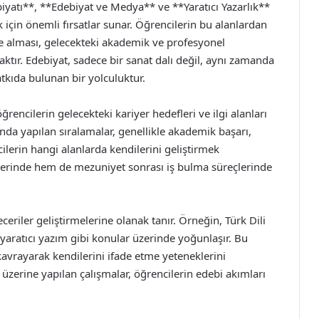
biyatı**, **Edebiyat ve Medya** ve **Yaratıcı Yazarlık**
k için önemli fırsatlar sunar. Öğrencilerin bu alanlardan
ate alması, gelecekteki akademik ve profesyonel
ktır. Edebiyat, sadece bir sanat dalı değil, aynı zamanda
tkıda bulunan bir yolculuktur.
rencilerin gelecekteki kariyer hedefleri ve ilgi alanları
da yapılan sıralamalar, genellikle akademik başarı,
ncilerin hangi alanlarda kendilerini geliştirmek
imlerinde hem de mezuniyet sonrası iş bulma süreçlerinde
beceriler geliştirmelerine olanak tanır. Örneğin, Türk Dili
ve yaratıcı yazım gibi konular üzerinde yoğunlaşır. Bu
i kavrayarak kendilerini ifade etme yeteneklerini
rı üzerine yapılan çalışmalar, öğrencilerin edebi akımları