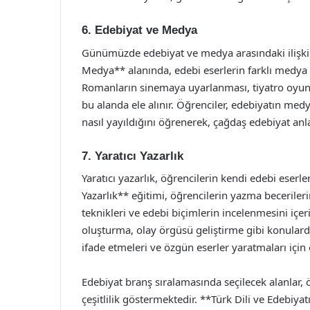
6. Edebiyat ve Medya
Günümüzde edebiyat ve medya arasındaki ilişki
Medya** alanında, edebi eserlerin farklı medya a
Romanların sinemaya uyarlanması, tiyatro oyunla
bu alanda ele alınır. Öğrenciler, edebiyatın medy
nasıl yayıldığını öğrenerek, çağdaş edebiyat anlay
7. Yaratıcı Yazarlık
Yaratıcı yazarlık, öğrencilerin kendi edebi eserle
Yazarlık** eğitimi, öğrencilerin yazma beceriler
teknikleri ve edebi biçimlerin incelenmesini içer
oluşturma, olay örgüsü geliştirme gibi konularda p
ifade etmeleri ve özgün eserler yaratmaları için
Edebiyat branş sıralamasında seçilecek alanlar, ö
çeşitlilik göstermektedir. **Türk Dili ve Edebiy