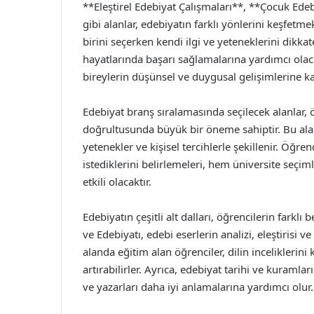
**Eleştirel Edebiyat Çalışmaları**, **Çocuk Ede
gibi alanlar, edebiyatın farklı yönlerini keşfetme
birini seçerken kendi ilgi ve yeteneklerini dikk
hayatlarında başarı sağlamalarına yardımcı olaca
bireylerin düşünsel ve duygusal gelişimlerine ka
Edebiyat branş sıralamasında seçilecek alanlar, öğ
doğrultusunda büyük bir öneme sahiptir. Bu alan
yetenekler ve kişisel tercihlerle şekillenir. Öğre
istediklerini belirlemeleri, hem üniversite seç
etkili olacaktır.
Edebiyatın çeşitli alt dalları, öğrencilerin farklı 
ve Edebiyatı, edebi eserlerin analizi, eleştirisi 
alanda eğitim alan öğrenciler, dilin inceliklerin
artırabilirler. Ayrıca, edebiyat tarihi ve kuramla
ve yazarları daha iyi anlamalarına yardımcı olur.