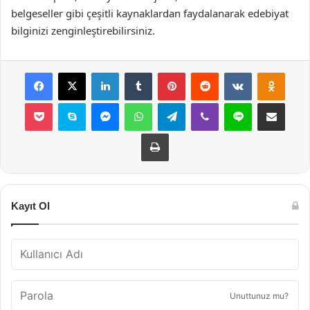
belgeseller gibi çeşitli kaynaklardan faydalanarak edebiyat
bilginizi zenginleştirebilirsiniz.
Facebook
X
LinkedIn
Tumblr
Pinterest
Reddit
VKontakte
Odnok
Pocket
Skype
Messenger
WhatsApp
Telegram
Viber
Line
E-Posta ile payla
Yazdır
Kayıt Ol
Unuttunuz mu?