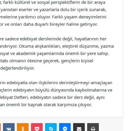
farklı kültürel ve sosyal perspektiflerin de bir araya
ği yansıtan eserler ve yazarlarla dolu bir içerik sunarak,
rmelerine yardımcı oluyor. Farklı yaşam deneyimlerini
 ve onları daha duyarlı bireyler haline getiriyor.
ere sadece edebiyat derslerinde değil, hayatlarının her
andırıyor. Okuma alışkanlıkları, eleştirel düşünme, yazma
 sosyal ve akademik yaşamlarında önemli bir yere sahip.
itabı olmanın ötesine geçerek, gençlerin kişisel
değerlendiriliyor.
lerin edebiyatla olan ilişkilerini derinleştirmeyi amaçlayan
nçlerin edebiyatın büyülü dünyasında kaybolmalarına ve
ebiyat Defteri, edebiyatın sadece bir ders değil, aynı
n önemli bir kaynak olarak karşımıza çıkıyor.
st
Reddit
VKontakte
Odnoklassniki
Pocket
Skype
Messenger
E-Posta ile paylaş
Yazdır