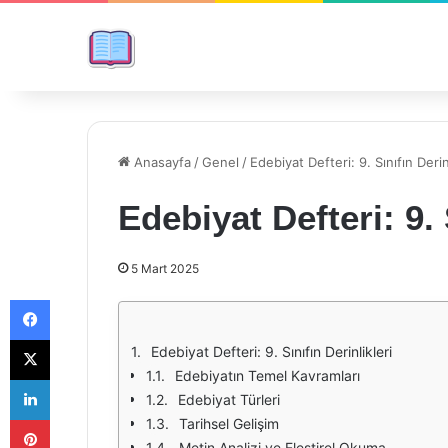
Anasayfa
/
Genel
/
Edebiyat Defteri: 9. Sınıfın Derin
Edebiyat Defteri: 9. 
5 Mart 2025
Facebook
X
Edebiyat Defteri: 9. Sınıfın Derinlikleri
Edebiyatın Temel Kavramları
LinkedIn
Edebiyat Türleri
Pinterest
Tarihsel Gelişim
Metin Analizi ve Eleştirel Okuma