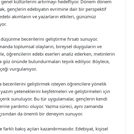
i genel kültürlerini artırmayı hedefliyor. Dönem dönem
rak, gençlerin edebiyatın evrimine dair bir perspektif
edebi akımların ve yazarların etkileri, günümüz
yor.
 düşünme becerilerini geliştirme fırsatı sunuyor.
amanda toplumsal olayların, bireysel duyguların ve
le, öğrencilerin edebi eserleri analiz ederken, metinlerin
a göz önünde bulundurmaları teşvik ediliyor. Böylece,
çeği vurgulanıyor.
a becerilerini geliştirmek isteyen öğrencilere yönelik
 yazım yeteneklerini keşfetmeleri ve geliştirmeleri için
r içerik sunuluyor. Bu tür uygulamalar, gençlerin kendi
elerine yardımcı oluyor. Yazma süreci, aynı zamanda
çısından da önemli bir deneyim sunuyor.
 farklı bakış açıları kazandırmasıdır. Edebiyat, kişisel