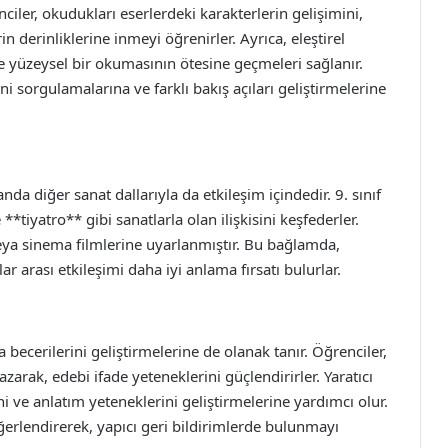
ciler, okudukları eserlerdeki karakterlerin gelişimini,
n derinliklerine inmeyi öğrenirler. Ayrıca, eleştirel
ce yüzeysel bir okumasının ötesine geçmeleri sağlanır.
i sorgulamalarına ve farklı bakış açıları geliştirmelerine
nda diğer sanat dallarıyla da etkileşim içindedir. 9. sınıf
*tiyatro** gibi sanatlarla olan ilişkisini keşfederler.
veya sinema filmlerine uyarlanmıştır. Bu bağlamda,
r arası etkileşimi daha iyi anlama fırsatı bulurlar.
 becerilerini geliştirmelerine de olanak tanır. Öğrenciler,
azarak, edebi ifade yeteneklerini güçlendirirler. Yaratıcı
i ve anlatım yeteneklerini geliştirmelerine yardımcı olur.
eğerlendirerek, yapıcı geri bildirimlerde bulunmayı