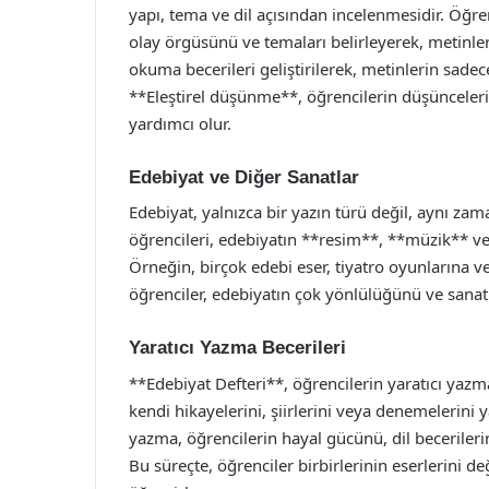
yapı, tema ve dil açısından incelenmesidir. Öğren
olay örgüsünü ve temaları belirleyerek, metinleri
okuma becerileri geliştirilerek, metinlerin sade
**Eleştirel düşünme**, öğrencilerin düşüncelerin
yardımcı olur.
Edebiyat ve Diğer Sanatlar
Edebiyat, yalnızca bir yazın türü değil, aynı zama
öğrencileri, edebiyatın **resim**, **müzik** ve *
Örneğin, birçok edebi eser, tiyatro oyunlarına 
öğrenciler, edebiyatın çok yönlülüğünü ve sanatla
Yaratıcı Yazma Becerileri
**Edebiyat Defteri**, öğrencilerin yaratıcı yazma
kendi hikayelerini, şiirlerini veya denemelerini y
yazma, öğrencilerin hayal gücünü, dil becerilerin
Bu süreçte, öğrenciler birbirlerinin eserlerini d