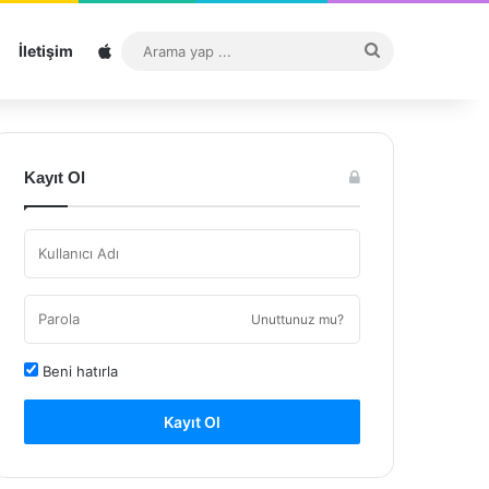
Sitemap
Arama
İletişim
yap
...
Kayıt Ol
Unuttunuz mu?
Beni hatırla
Kayıt Ol