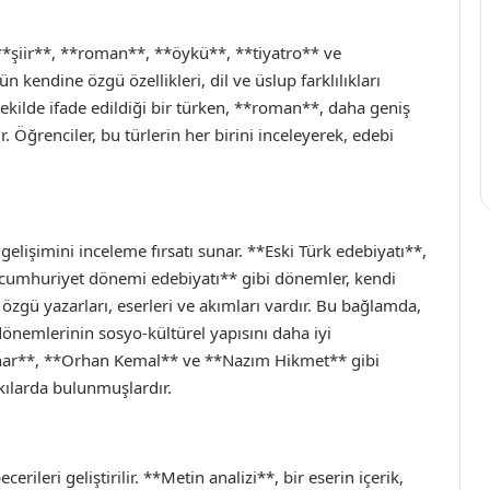
 **şiir**, **roman**, **öykü**, **tiyatro** ve
n kendine özgü özellikleri, dil ve üslup farklılıkları
şekilde ifade edildiği bir türken, **roman**, daha geniş
r. Öğrenciler, bu türlerin her birini inceleyerek, edebi
 gelişimini inceleme fırsatı sunar. **Eski Türk edebiyatı**,
*cumhuriyet dönemi edebiyatı** gibi dönemler, kendi
 özgü yazarları, eserleri ve akımları vardır. Bu bağlamda,
dönemlerinin sosyo-kültürel yapısını daha iyi
ınar**, **Orhan Kemal** ve **Nazım Hikmet** gibi
tkılarda bulunmuşlardır.
erileri geliştirilir. **Metin analizi**, bir eserin içerik,