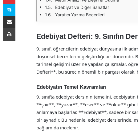
Skype
Edebiyat ve Diğer Sanatlar
Yaratıcı Yazma Becerileri
E-Posta ile paylaş
Yazdır
Edebiyat Defteri: 9. Sınıfın Deri
9. sınıf, öğrencilerin edebiyat dünyasına ilk adım
düşünsel becerilerini geliştirdiği bir dönemdir.
tarihsel gelişimi üzerine yapılan çalışmalar, öğre
Defteri**, bu sürecin önemli bir parçası olarak, 
Edebiyatın Temel Kavramları
9. sınıfta edebiyat dersinin temelini, edebiyatın t
**şair**, **yazar**, **eser** ve **okur** gibi 
anlamaya başlarlar. **Edebiyat**, sadece bir s
bir aynadır. Bu nedenle, edebiyat derslerinde, me
bağlam da incelenir.