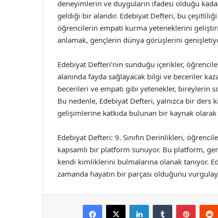
deneyimlerin ve duyguların ifadesi olduğu kadar, 
geldiği bir alandır. Edebiyat Defteri, bu çeşitlili
öğrencilerin empati kurma yeteneklerini gelişti
anlamak, gençlerin dünya görüşlerini genişletiyor
Edebiyat Defteri’nin sunduğu içerikler, öğrencil
alanında fayda sağlayacak bilgi ve beceriler kaz
becerileri ve empati gibi yetenekler, bireylerin
Bu nedenle, Edebiyat Defteri, yalnızca bir ders k
gelişimlerine katkıda bulunan bir kaynak olarak 
Edebiyat Defteri: 9. Sınıfın Derinlikleri, öğrenci
kapsamlı bir platform sunuyor. Bu platform, ge
kendi kimliklerini bulmalarına olanak tanıyor. Ed
zamanda hayatın bir parçası olduğunu vurgulaya
Facebook
X
LinkedIn
Tumblr
Pintere