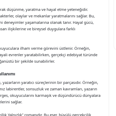
larak düşünme, yaratma ve hayal etme yeteneğidir.
kterler, olaylar ve mekanlar yaratmalarını sağlar. Bu,
ni deneyimler yaşamalarına olanak tanır. Hayal gücü,
an ilişkilerine ve bireysel duygulara farklı
okuyuculara ilham verme görevini üstlenir. Örneğin,
yali evrenler yaratabilirken, gerçekçi edebiyat türünde
anüstü bir şekilde sunabilirler.
llanımı
yazarların yaratıcı süreçlerinin bir parçasıdır. Örneğin,
ımız labirentler, sonsuzluk ve zaman kavramları, yazarın
 Borges, okuyucularını karmaşık ve düşündürücü dünyalara
erini sağlar.
llık Yalnızlık” romanıdır. Bu eser, büyülü gerçekçilik