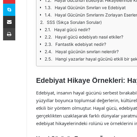
Hayal Gücünün Edebiyat Hikayelerinde Ku
Skype
Hayal Gücünün Sınırları ve Edebiyat
Hayal Gücünün Sınırlarını Zorlayan Eserle
E-Posta ile paylaş
SSS (Sıkça Sorulan Sorular)
Yazdır
Hayal gücü nedir?
Hayal gücü edebiyatı nasıl etkiler?
Fantastik edebiyat nedir?
Hayal gücünün sınırları nelerdir?
Hangi yazarlar hayal gücünü etkili bir şek
Edebiyat Hikaye Örnekleri: Ha
Edebiyat, insanın hayal gücünü serbest bırakabil
yüzyıllar boyunca toplumsal değerlerin, kültüre
etkili bir yöntem olmuştur. Hayal gücü, edebiyatı
gerçeklikten uzaklaşarak farklı dünyalar yaratm
edebiyat hikayelerindeki rolünü ve örneklerini i