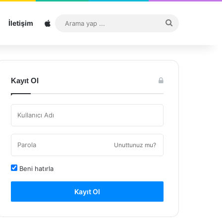
Sitemap
Arama
İletişim
yap
...
Kayıt Ol
Unuttunuz mu?
Beni hatırla
Kayıt Ol