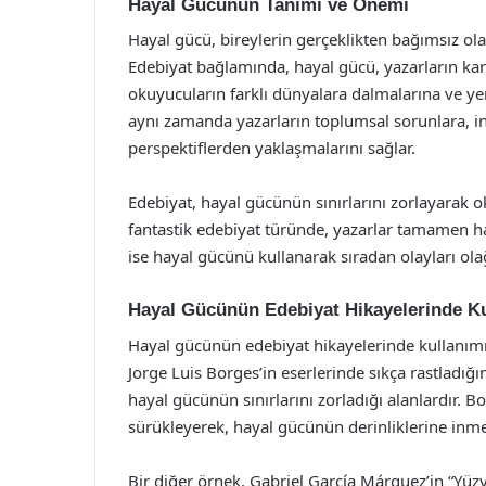
Hayal Gücünün Tanımı ve Önemi
Hayal gücü, bireylerin gerçeklikten bağımsız o
Edebiyat bağlamında, hayal gücü, yazarların kara
okuyucuların farklı dünyalara dalmalarına ve ye
aynı zamanda yazarların toplumsal sorunlara, ins
perspektiflerden yaklaşmalarını sağlar.
Edebiyat, hayal gücünün sınırlarını zorlayarak 
fantastik edebiyat türünde, yazarlar tamamen ha
ise hayal gücünü kullanarak sıradan olayları olağ
Hayal Gücünün Edebiyat Hikayelerinde Ku
Hayal gücünün edebiyat hikayelerinde kullanımı, 
Jorge Luis Borges’in eserlerinde sıkça rastladığ
hayal gücünün sınırlarını zorladığı alanlardır.
sürükleyerek, hayal gücünün derinliklerine inmel
Bir diğer örnek, Gabriel García Márquez’in “Yüzyı