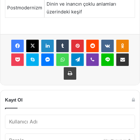
Dinin ve inancın çoklu anlamları
Postmodernizm
üzerindeki keşif
Facebook
X
LinkedIn
Tumblr
Pinterest
Reddit
VKontakte
Odnok
Pocket
Skype
Messenger
WhatsApp
Telegram
Viber
Line
E-Posta ile payla
Yazdır
Kayıt Ol