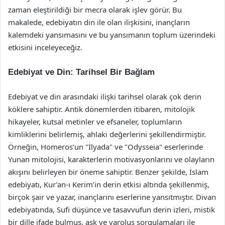
zaman eleştirildiği bir mecra olarak işlev görür. Bu
makalede, edebiyatın din ile olan ilişkisini, inançların
kalemdeki yansımasını ve bu yansımanın toplum üzerindeki
etkisini inceleyeceğiz.
Edebiyat ve Din: Tarihsel Bir Bağlam
Edebiyat ve din arasındaki ilişki tarihsel olarak çok derin
köklere sahiptir. Antik dönemlerden itibaren, mitolojik
hikayeler, kutsal metinler ve efsaneler, toplumların
kimliklerini belirlemiş, ahlaki değerlerini şekillendirmiştir.
Örneğin, Homeros’un "İlyada" ve "Odysseia" eserlerinde
Yunan mitolojisi, karakterlerin motivasyonlarını ve olayların
akışını belirleyen bir öneme sahiptir. Benzer şekilde, İslam
edebiyatı, Kur’an-ı Kerim’in derin etkisi altında şekillenmiş,
birçok şair ve yazar, inançlarını eserlerine yansıtmıştır. Divan
edebiyatında, Sufi düşünce ve tasavvufun derin izleri, mistik
bir dille ifade bulmuş, aşk ve varoluş sorgulamaları ile