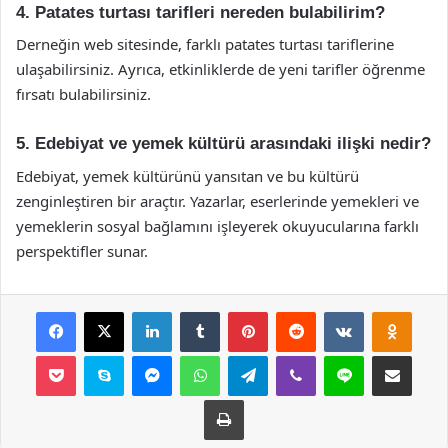
4. Patates turtası tarifleri nereden bulabilirim?
Derneğin web sitesinde, farklı patates turtası tariflerine
ulaşabilirsiniz. Ayrıca, etkinliklerde de yeni tarifler öğrenme
fırsatı bulabilirsiniz.
5. Edebiyat ve yemek kültürü arasındaki ilişki nedir?
Edebiyat, yemek kültürünü yansıtan ve bu kültürü
zenginleştiren bir araçtır. Yazarlar, eserlerinde yemekleri ve
yemeklerin sosyal bağlamını işleyerek okuyucularına farklı
perspektifler sunar.
Facebook
X
LinkedIn
Tumblr
Pinterest
Reddit
VKontakte
Odnok
Pocket
Skype
Messenger
WhatsApp
Telegram
Viber
Line
E-Posta ile payla
Yazdır