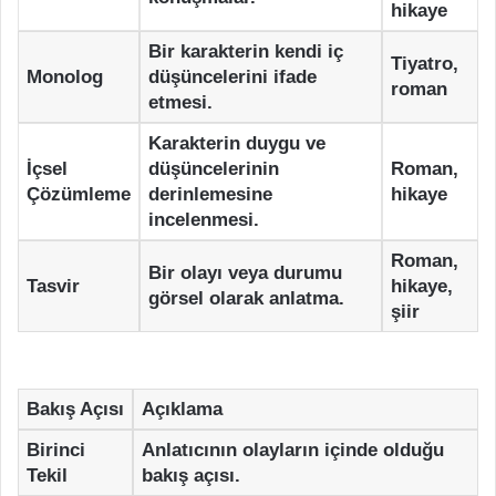
hikaye
Bir karakterin kendi iç
Tiyatro,
Monolog
düşüncelerini ifade
roman
etmesi.
Karakterin duygu ve
İçsel
düşüncelerinin
Roman,
Çözümleme
derinlemesine
hikaye
incelenmesi.
Roman,
Bir olayı veya durumu
Tasvir
hikaye,
görsel olarak anlatma.
şiir
Bakış Açısı
Açıklama
Birinci
Anlatıcının olayların içinde olduğu
Tekil
bakış açısı.