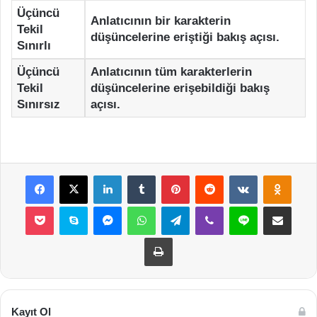
Üçüncü
Anlatıcının bir karakterin
Tekil
düşüncelerine eriştiği bakış açısı.
Sınırlı
Üçüncü
Anlatıcının tüm karakterlerin
Tekil
düşüncelerine erişebildiği bakış
Sınırsız
açısı.
Facebook
X
LinkedIn
Tumblr
Pinterest
Reddit
VKontakte
Odnok
Pocket
Skype
Messenger
WhatsApp
Telegram
Viber
Line
E-Posta ile payla
Yazdır
Kayıt Ol