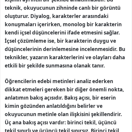
teknik, okuyucunun zihninde canlı bir görüntü
oluşturur. Diyalog, karakterler arasındaki
konuşmaları içerirken, monolog bir karakterin
kendi içsel düşüncelerini ifade etmesini sağlar.
İçsel çözümleme ise, bir karakterin duygu ve
düşüncelerinin derinlemesine incelenmesidir. Bu
teknikler, yazarın karakterlerini ve olayları daha
etkili bir şekilde sunmasına olanak tanır.
Öğrencilerin edebi metinleri analiz ederken
dikkat etmeleri gereken bir diğer önemli nokta,
anlatımın bakış açısıdır. Bakış açısı, bir eserin
kimin gözünden anlatıldığını belirler ve
okuyucunun metinle olan ilişkisini şekillendirir.
Üç ana bakış açısı vardır: birinci tekil, üçüncü
tekil sınırlı ve üçüncü tekil sınırsız. Birinci tekil