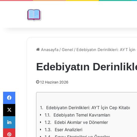
Anasayfa
/
Genel
/
Edebiyatın Derinlikleri: AYT İçin
Edebiyatın Derinlikl
12 Haziran 2026
Facebook
X
Edebiyatın Derinlikleri: AYT İçin Cep Kitabı
Edebiyatın Temel Kavramları
LinkedIn
Edebi Akımlar ve Dönemler
Pinterest
Eser Analizleri
Sınav Stratejileri ve Öneriler