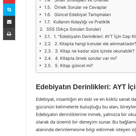
Skype
Örnek Sorular ve Cevaplar
Güncel Edebiyat Tartışmaları
E-Posta ile paylaş
Kullanım Kolaylığı ve Pratiklik
Yazdır
SSS (Sıkça Sorulan Sorular)
1. "Edebiyatın Derinlikleri: AYT İçin Cep K
2. Kitapta hangi konular ele alınmaktadır
3. Kitap ne kadar süre içinde okunabilir?
4. Kitapta örnek sorular var mı?
5. Kitap güncel mi?
Edebiyatın Derinlikleri: AYT İç
Edebiyat, insanlığın en eski ve en köklü sanat da
gücünün kelimelerle buluştuğu bu alan, bireylerin
Edebiyatın derinliklerine inmek, yalnızca bir ok
olarak da önemli bir deneyim sunar. Bu bağlamda,
alanında derinlemesine bilgi edinmek isteyen öğre