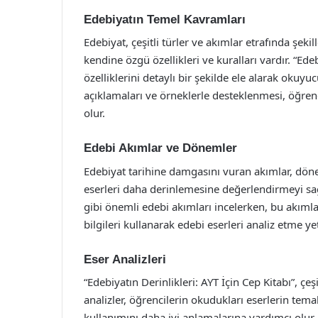
Edebiyatın Temel Kavramları
Edebiyat, çeşitli türler ve akımlar etrafında şekil
kendine özgü özellikleri ve kuralları vardır. “Edeb
özelliklerini detaylı bir şekilde ele alarak okuyu
açıklamaları ve örneklerle desteklenmesi, öğren
olur.
Edebi Akımlar ve Dönemler
Edebiyat tarihine damgasını vuran akımlar, döne
eserleri daha derinlemesine değerlendirmeyi s
gibi önemli edebi akımları incelerken, bu akımları
bilgileri kullanarak edebi eserleri analiz etme yete
Eser Analizleri
“Edebiyatın Derinlikleri: AYT İçin Cep Kitabı”, çe
analizler, öğrencilerin okudukları eserlerin temala
kullanımını daha iyi anlamalarına yardımcı olur.