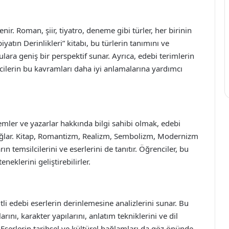
lenir. Roman, şiir, tiyatro, deneme gibi türler, her birinin
iyatın Derinlikleri” kitabı, bu türlerin tanımını ve
culara geniş bir perspektif sunar. Ayrıca, edebi terimlerin
cilerin bu kavramları daha iyi anlamalarına yardımcı
mler ve yazarlar hakkında bilgi sahibi olmak, edebi
ağlar. Kitap, Romantizm, Realizm, Sembolizm, Modernizm
n temsilcilerini ve eserlerini de tanıtır. Öğrenciler, bu
neklerini geliştirebilirler.
şitli edebi eserlerin derinlemesine analizlerini sunar. Bu
rını, karakter yapılarını, anlatım tekniklerini ve dil
 Eserlerin tarihsel ve kültürel bağlamları da göz önünde