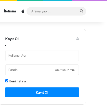
Sitemap
Arama
İletişim
yap
...
Kayıt Ol
Unuttunuz mu?
Beni hatırla
Kayıt Ol