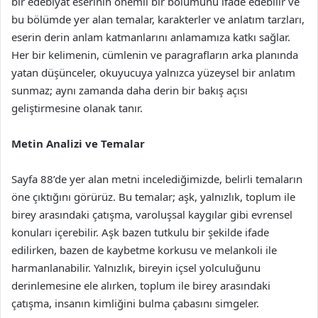
bir edebiyat eserinin önemli bir bölümünü ifade edebilir ve
bu bölümde yer alan temalar, karakterler ve anlatım tarzları,
eserin derin anlam katmanlarını anlamamıza katkı sağlar.
Her bir kelimenin, cümlenin ve paragrafların arka planında
yatan düşünceler, okuyucuya yalnızca yüzeysel bir anlatım
sunmaz; aynı zamanda daha derin bir bakış açısı
geliştirmesine olanak tanır.
Metin Analizi ve Temalar
Sayfa 88’de yer alan metni incelediğimizde, belirli temaların
öne çıktığını görürüz. Bu temalar; aşk, yalnızlık, toplum ile
birey arasındaki çatışma, varoluşsal kaygılar gibi evrensel
konuları içerebilir. Aşk bazen tutkulu bir şekilde ifade
edilirken, bazen de kaybetme korkusu ve melankoli ile
harmanlanabilir. Yalnızlık, bireyin içsel yolculuğunu
derinlemesine ele alırken, toplum ile birey arasındaki
çatışma, insanın kimliğini bulma çabasını simgeler.