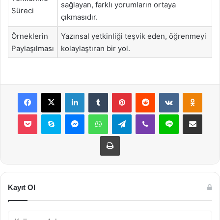
sağlayan, farklı yorumların ortaya
Süreci
çıkmasıdır.
Örneklerin
Yazınsal yetkinliği teşvik eden, öğrenmeyi
Paylaşılması
kolaylaştıran bir yol.
Facebook
X
LinkedIn
Tumblr
Pinterest
Reddit
VKontakte
Odnok
Pocket
Skype
Messenger
WhatsApp
Telegram
Viber
Line
E-Posta ile payla
Yazdır
Kayıt Ol