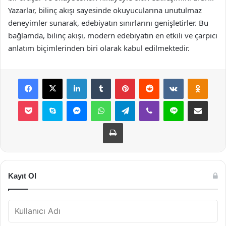
Yazarlar, bilinç akışı sayesinde okuyucularına unutulmaz
deneyimler sunarak, edebiyatın sınırlarını genişletirler. Bu
bağlamda, bilinç akışı, modern edebiyatın en etkili ve çarpıcı
anlatım biçimlerinden biri olarak kabul edilmektedir.
Facebook
X
LinkedIn
Tumblr
Pinterest
Reddit
VKontakte
Odnok
Pocket
Skype
Messenger
WhatsApp
Telegram
Viber
Line
E-Posta ile payla
Yazdır
Kayıt Ol