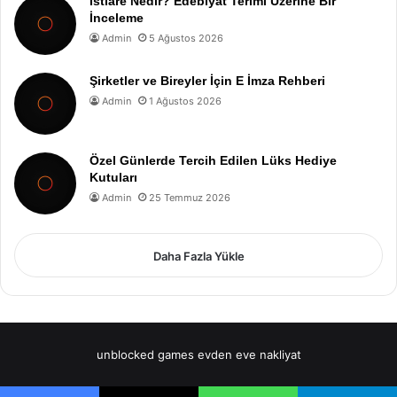
İstiare Nedir? Edebiyat Terimi Üzerine Bir
İnceleme
Admin
5 Ağustos 2026
Şirketler ve Bireyler İçin E İmza Rehberi
Admin
1 Ağustos 2026
Özel Günlerde Tercih Edilen Lüks Hediye
Kutuları
Admin
25 Temmuz 2026
Daha Fazla Yükle
unblocked games
evden eve nakliyat