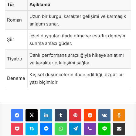
Tür
Açıklama
Uzun bir kurgu, karakter gelişimi ve karmaşık
Roman
anlatım sunar.
İçsel duyguları ifade etme ve estetik deneyim
Şiir
sunma amacı güder.
Canlı performans aracılığıyla hikaye anlatımı
Tiyatro
ve karakter etkileşimi sağlar.
Kişisel düşüncelerin ifade edildiği, özgür bir
Deneme
yazı biçimidir.
Facebook
X
LinkedIn
Tumblr
Pinterest
Reddit
VKontakte
Odnok
Pocket
Skype
Messenger
WhatsApp
Telegram
Viber
Line
E-Posta ile payla
Yazdır