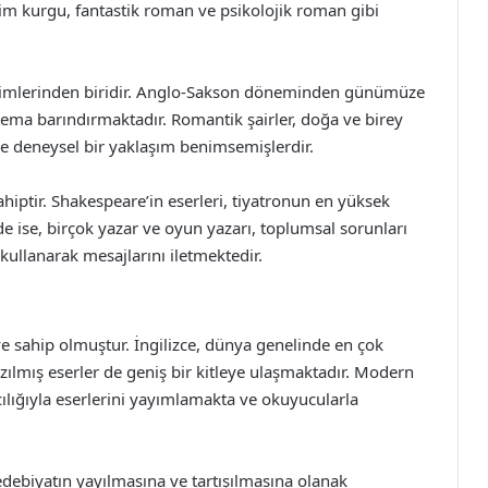
bilim kurgu, fantastik roman ve psikolojik roman gibi
i biçimlerinden biridir. Anglo-Sakson döneminden günümüze
 tema barındırmaktadır. Romantik şairler, doğa ve birey
ve deneysel bir yaklaşım benimsemişlerdir.
ahiptir. Shakespeare’in eserleri, tiyatronun en yüksek
e ise, birçok yazar ve oyun yazarı, toplumsal sorunları
kullanarak mesajlarını iletmektedir.
ye sahip olmuştur. İngilizce, dünya genelinde en çok
azılmış eserler de geniş bir kitleye ulaşmaktadır. Modern
cılığıyla eserlerini yayımlamakta ve okuyucularla
 edebiyatın yayılmasına ve tartışılmasına olanak