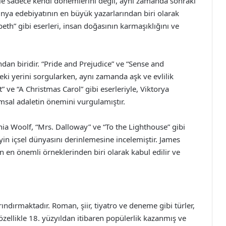
iyle sadece kendi dönemlerini değil, aynı zamanda sonraki
dünya edebiyatının en büyük yazarlarından biri olarak
beth” gibi eserleri, insan doğasının karmaşıklığını ve
ndan biridir. “Pride and Prejudice” ve “Sense and
ndeki yerini sorgularken, aynı zamanda aşk ve evlilik
t” ve “A Christmas Carol” gibi eserleriyle, Viktorya
msal adaletin önemini vurgulamıştır.
inia Woolf, “Mrs. Dalloway” ve “To the Lighthouse” gibi
reyin içsel dünyasını derinlemesine incelemiştir. James
ın en önemli örneklerinden biri olarak kabul edilir ve
arındırmaktadır. Roman, şiir, tiyatro ve deneme gibi türler,
özellikle 18. yüzyıldan itibaren popülerlik kazanmış ve