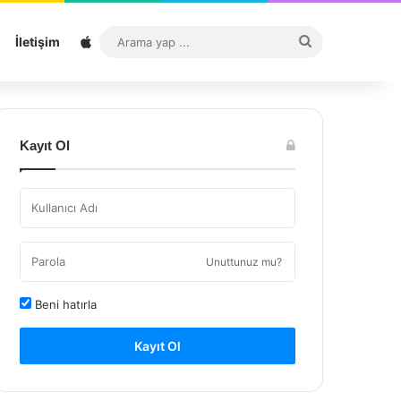
Sitemap
Arama
İletişim
yap
...
Kayıt Ol
Unuttunuz mu?
Beni hatırla
Kayıt Ol