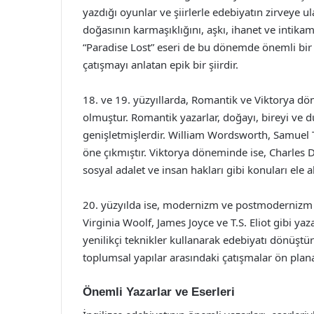
yazdığı oyunlar ve şiirlerle edebiyatın zirveye u
doğasının karmaşıklığını, aşkı, ihanet ve intikam
“Paradise Lost” eseri de bu dönemde önemli bir y
çatışmayı anlatan epik bir şiirdir.
18. ve 19. yüzyıllarda, Romantik ve Viktorya dö
olmuştur. Romantik yazarlar, doğayı, bireyi ve du
genişletmişlerdir. William Wordsworth, Samuel 
öne çıkmıştır. Viktorya döneminde ise, Charles 
sosyal adalet ve insan hakları gibi konuları ele a
20. yüzyılda ise, modernizm ve postmodernizm ak
Virginia Woolf, James Joyce ve T.S. Eliot gibi ya
yenilikçi teknikler kullanarak edebiyatı dönüştü
toplumsal yapılar arasındaki çatışmalar ön plana
Önemli Yazarlar ve Eserleri