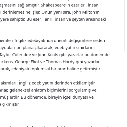
laşmasını sağlamıştır. Shakespeare’in eserleri, insan
ı derinlemesine işler. Onun yanı sıra, John Milton’ın
ere sahiptir. Bu eser, Tanrı, insan ve şeytan arasındaki
nemleri İngiliz edebiyatında önemli değişimlere neden
yguları ön plana çıkararak, edebiyatın sınırlarını
Taylor Coleridge ve John Keats gibi yazarlar bu dönemde
Dickens, George Eliot ve Thomas Hardy gibi yazarlar
larak, edebiyatı toplumsal bir araç haline getirmiştir.
ımları, İngiliz edebiyatını derinden etkilemiştir.
zarlar, geleneksel anlatım biçimlerini sorgulamış ve
rmüşlerdir. Bu dönemde, bireyin içsel dünyası ve
 çıkmıştır.