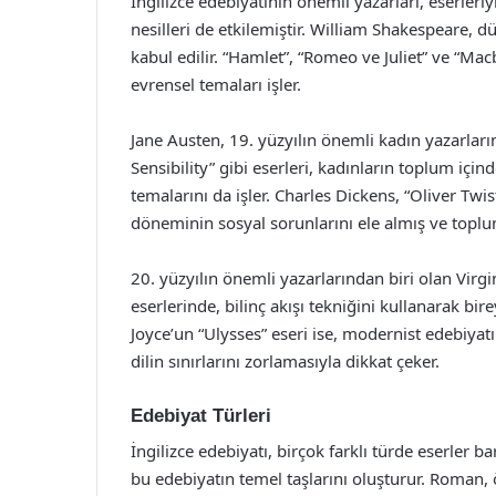
İngilizce edebiyatının önemli yazarları, eserler
nesilleri de etkilemiştir. William Shakespeare, 
kabul edilir. “Hamlet”, “Romeo ve Juliet” ve “Mac
evrensel temaları işler.
Jane Austen, 19. yüzyılın önemli kadın yazarları
Sensibility” gibi eserleri, kadınların toplum içi
temalarını da işler. Charles Dickens, “Oliver Twis
döneminin sosyal sorunlarını ele almış ve toplu
20. yüzyılın önemli yazarlarından biri olan Virg
eserlerinde, bilinç akışı tekniğini kullanarak bi
Joyce’un “Ulysses” eseri ise, modernist edebiyat
dilin sınırlarını zorlamasıyla dikkat çeker.
Edebiyat Türleri
İngilizce edebiyatı, birçok farklı türde eserler b
bu edebiyatın temel taşlarını oluşturur. Roman, 