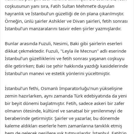
coşkusunun yanı sıra, Fatih Sultan Mehmet’e duyulan
hayranlık ve İstanbul’un güzelliği de ön plana çıkarılmıştır.
Örneğin, ünlü şairler Ashikler ve Divan şairleri, fetih sonrası
İstanbul’un manzaralarını tasvir eden şiirler yazmışlardır.
Bunlar arasında Fuzuli, Nesimi, Baki gibi şairlerin eserleri
dikkat çekmektedir. Fuzuli, "Leyla ile Mecnun" adlı eserinde
İstanbul’un güzelliklerini ve fetih sonrası yaşanan coşkuyu
dile getirirken; Baki ise şehir hakkında yazdığı kasidelerinde
İstanbul’un manevi ve estetik yönlerini yüceltmiştir.
İstanbul’un fethi, Osmanlı İmparatorluğu’nun yükselişine
zemin hazırlarken, aynı zamanda Türk edebiyatında da yeni
bir beyit dönemi başlatmıştır. Fetih, sadece askeri bir zafer
olmanın ötesinde, kültürel ve sanatsal bir yenilenmeyi de
beraberinde getirmiştir. Şairler ve yazarlar, bu dönemde
kaleme aldıkları eserlerle hem zamanlarına tanıklık etmiş
hem de gelecek nesillere ışık tutmuşlardır. İstanbul, Fatih’in