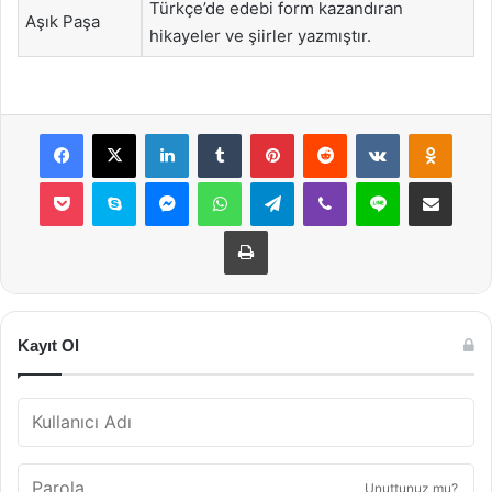
Türkçe’de edebi form kazandıran
Aşık Paşa
hikayeler ve şiirler yazmıştır.
Facebook
X
LinkedIn
Tumblr
Pinterest
Reddit
VKontakte
Odnok
Pocket
Skype
Messenger
WhatsApp
Telegram
Viber
Line
E-Posta ile payla
Yazdır
Kayıt Ol
Unuttunuz mu?