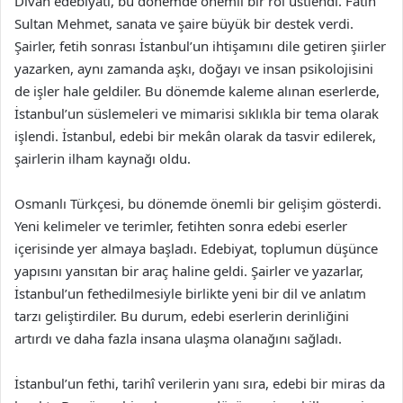
Divan edebiyatı, bu dönemde önemli bir rol üstlendi. Fatih
Sultan Mehmet, sanata ve şaire büyük bir destek verdi.
Şairler, fetih sonrası İstanbul’un ihtişamını dile getiren şiirler
yazarken, aynı zamanda aşkı, doğayı ve insan psikolojisini
de işler hale geldiler. Bu dönemde kaleme alınan eserlerde,
İstanbul’un süslemeleri ve mimarisi sıklıkla bir tema olarak
işlendi. İstanbul, edebi bir mekân olarak da tasvir edilerek,
şairlerin ilham kaynağı oldu.
Osmanlı Türkçesi, bu dönemde önemli bir gelişim gösterdi.
Yeni kelimeler ve terimler, fetihten sonra edebi eserler
içerisinde yer almaya başladı. Edebiyat, toplumun düşünce
yapısını yansıtan bir araç haline geldi. Şairler ve yazarlar,
İstanbul’un fethedilmesiyle birlikte yeni bir dil ve anlatım
tarzı geliştirdiler. Bu durum, edebi eserlerin derinliğini
artırdı ve daha fazla insana ulaşma olanağını sağladı.
İstanbul’un fethi, tarihî verilerin yanı sıra, edebi bir miras da