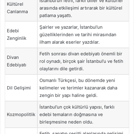
İstanbul’un fethi, farklı diller ve kültürler
Kültürel
arasında etkileşimi artırarak bir kültürel
Canlanma
patlama yaşattı.
Şairler ve yazarlar, İstanbul’un
Edebi
güzelliklerinden ve tarihi mirasından
Zenginlik
ilham alarak eserler yazdılar.
Fetih sonrası divan edebiyatı önemli bir
Divan
rol oynadı, birçok şair İstanbul’u ve fetih
Edebiyatı
olaylarını dile getirdi.
Osmanlı Türkçesi, bu dönemde yeni
Dil Gelişimi
kelimeler ve terimler kazanarak daha
zengin bir yapı haline geldi.
İstanbul’un çok kültürlü yapısı, farklı
Kozmopolitlik
edebi temaların doğmasına ve
birleşmesine neden oldu.
Fetih, sanatın çeşitli alanlarında gelişimi