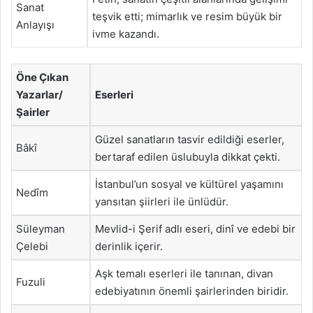
Sanat
teşvik etti; mimarlık ve resim büyük bir
Anlayışı
ivme kazandı.
Öne Çıkan
Yazarlar/
Eserleri
Şairler
Güzel sanatların tasvir edildiği eserler,
Bâkî
bertaraf edilen üslubuyla dikkat çekti.
İstanbul’un sosyal ve kültürel yaşamını
Nedîm
yansıtan şiirleri ile ünlüdür.
Süleyman
Mevlid-i Şerif adlı eseri, dinî ve edebi bir
Çelebi
derinlik içerir.
Aşk temalı eserleri ile tanınan, divan
Fuzuli
edebiyatının önemli şairlerinden biridir.