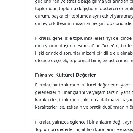
güçlendiren ve stresle başa çıkma yollarından biri
toplumdan topluma değiştiğini gösteren önemli
durum, başka bir toplumda aynı etkiyi yaratmaya
dinleyici kitlesinin mizah anlayışını göz önünd
Fıkralar, genellikle toplumsal eleştiriyi de içinde b
dinleyicinin düşünmesini sağlar. Örneğin, bir fıkr
ilişkilerindeki sorunlar mizahi bir dille ele alın
ötesine geçerek, toplumsal bir işlev üstlenmesini
Fıkra ve Kültürel Değerler
Fıkralar, bir toplumun kültürel değerlerini yansı
geleneklerini, inançlarını ve yaşam tarzını yansıt
karakterler, toplumun çalışma ahlakına ve başarıy
karakterler ise, zekanın ve pratik düşünmenin ö
Fıkralar, yalnızca eğlenceli bir anlatım değil, ay
Toplumun değerlerini, ahlaki kurallarını ve sosya