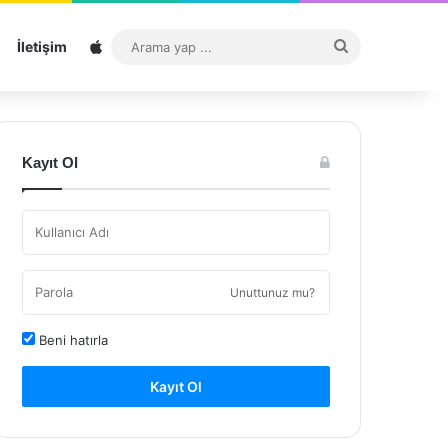
Sitemap
Arama
İletişim
yap
...
Kayıt Ol
Unuttunuz mu?
Beni hatırla
Kayıt Ol