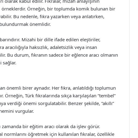
 olarak kabul edilir. Fıkralar, mizah anlayışının
 örneklerdir. Örneğin, bir toplumda komik bulunan bir
bilir. Bu nedenle, fıkra yazarken veya anlatırken,
e bulundurmak önemlidir.
arındırır. Mizahi bir dille ifade edilen eleştiriler,
a aracılığıyla haksızlık, adaletsizlik veya insan
abilir. Bu durum, fıkranın sadece bir eğlence aracı olmanın
 sağlar.
tan önemli birer aynadır. Her fıkra, anlatıldığı toplumun
ır. Örneğin, Türk fıkralarında sıkça karşılaşılan “tembel”
a verdiği önemi sorgulatabilir. Benzer şekilde, “akıllı”
nemini vurgular.
nı zamanda bir eğitim aracı olarak da işlev görür.
l normlarını öğretmek için kullanılan fıkralar, özellikle