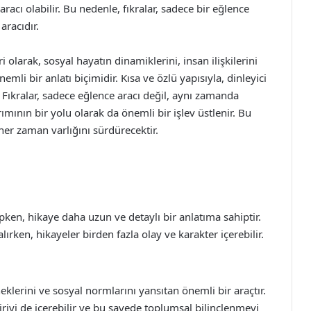
racı olabilir. Bu nedenle, fıkralar, sadece bir eğlence
aracıdır.
i olarak, sosyal hayatın dinamiklerini, insan ilişkilerini
emli bir anlatı biçimidir. Kısa ve özlü yapısıyla, dinleyici
. Fıkralar, sadece eğlence aracı değil, aynı zamanda
ımının bir yolu olarak da önemli bir işlev üstlenir. Bu
her zaman varlığını sürdürecektir.
ipken, hikaye daha uzun ve detaylı bir anlatıma sahiptir.
lırken, hikayeler birden fazla olay ve karakter içerebilir.
neklerini ve sosyal normlarını yansıtan önemli bir araçtır.
ştiriyi de içerebilir ve bu sayede toplumsal bilinçlenmeyi