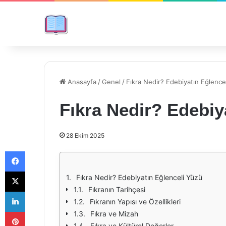
Anasayfa
/
Genel
/
Fıkra Nedir? Edebiyatın Eğlence
Fıkra Nedir? Edebiy
28 Ekim 2025
Facebook
X
Fıkra Nedir? Edebiyatın Eğlenceli Yüzü
Fıkranın Tarihçesi
LinkedIn
Fıkranın Yapısı ve Özellikleri
Pinterest
Fıkra ve Mizah
Fıkra ve Kültürel Değerler