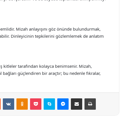
 önemlidir. Mizah anlayışını göz önünde bulundurmak,
abilir. Dinleyicinin tepkilerini gözlemlemek de anlatım
niş kitleler tarafından kolayca benimsenir. Mizah,
 bağları güçlendiren bir araçtır; bu nedenle fıkralar,
st
Reddit
VKontakte
Odnoklassniki
Pocket
Skype
Messenger
E-Posta ile paylaş
Yazdır