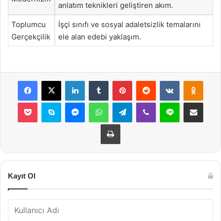
anlatım teknikleri geliştiren akım.
Toplumcu
İşçi sınıfı ve sosyal adaletsizlik temalarını
Gerçekçilik
ele alan edebi yaklaşım.
Facebook
X
LinkedIn
Tumblr
Pinterest
Reddit
VKontakte
Odnok
Pocket
Skype
Messenger
WhatsApp
Telegram
Viber
Line
E-Posta ile payla
Yazdır
Kayıt Ol