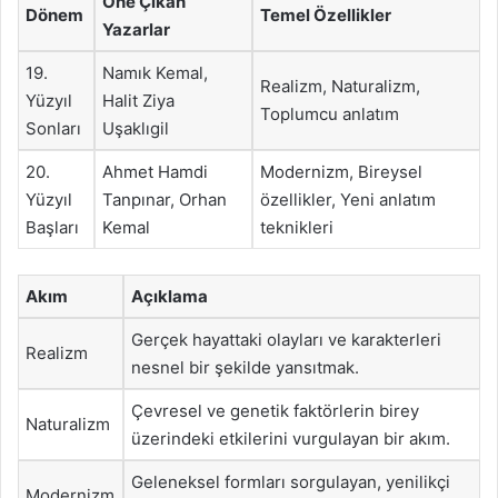
Öne Çıkan
Dönem
Temel Özellikler
Yazarlar
19.
Namık Kemal,
Realizm, Naturalizm,
Yüzyıl
Halit Ziya
Toplumcu anlatım
Sonları
Uşaklıgil
20.
Ahmet Hamdi
Modernizm, Bireysel
Yüzyıl
Tanpınar, Orhan
özellikler, Yeni anlatım
Başları
Kemal
teknikleri
Akım
Açıklama
Gerçek hayattaki olayları ve karakterleri
Realizm
nesnel bir şekilde yansıtmak.
Çevresel ve genetik faktörlerin birey
Naturalizm
üzerindeki etkilerini vurgulayan bir akım.
Geleneksel formları sorgulayan, yenilikçi
Modernizm