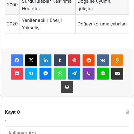
Sürdürülebilir Kalkınma
Doğa ile uyumlu
2000
Hedefleri
gelişim
Yenilenebilir Enerji
2020
Doğayı koruma çabaları
Yükselişi
Facebook
X
LinkedIn
Tumblr
Pinterest
Reddit
VKontakte
Odnok
Pocket
Skype
Messenger
WhatsApp
Telegram
Viber
Line
E-Posta ile payla
Yazdır
Kayıt Ol