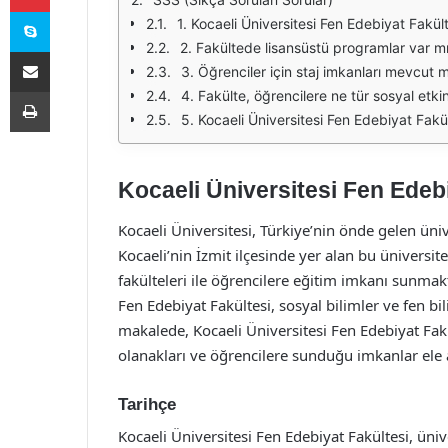
Skype
1. Kocaeli Üniversitesi Fen Edebiyat Fakü
2. Fakültede lisansüstü programlar var m
E-Posta ile paylaş
3. Öğrenciler için staj imkanları mevcut 
Yazdır
4. Fakülte, öğrencilere ne tür sosyal etki
5. Kocaeli Üniversitesi Fen Edebiyat Fakül
Kocaeli Üniversitesi Fen Edeb
Kocaeli Üniversitesi, Türkiye’nin önde gelen üni
Kocaeli’nin İzmit ilçesinde yer alan bu üniversit
fakülteleri ile öğrencilere eğitim imkanı sunmakt
Fen Edebiyat Fakültesi, sosyal bilimler ve fen bi
makalede, Kocaeli Üniversitesi Fen Edebiyat Fak
olanakları ve öğrencilere sunduğu imkanlar ele a
Tarihçe
Kocaeli Üniversitesi Fen Edebiyat Fakültesi, üniv