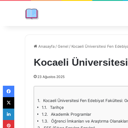
Anasayfa
/
Genel
/
Kocaeli Üniversitesi Fen Edebiya
Kocaeli Üniversites
23 Ağustos 2025
Facebook
X
Kocaeli Üniversitesi Fen Edebiyat Fakültesi: G
Tarihçe
LinkedIn
Akademik Programlar
Pinterest
Öğrenci İmkanları ve Araştırma Olanaklar
SSS (Sıkça Sorulan Sorular)