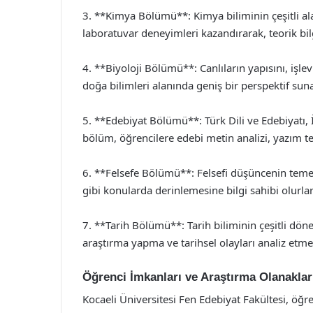
3. **Kimya Bölümü**: Kimya biliminin çeşitli al
laboratuvar deneyimleri kazandırarak, teorik bilg
4. **Biyoloji Bölümü**: Canlıların yapısını, işle
doğa bilimleri alanında geniş bir perspektif suna
5. **Edebiyat Bölümü**: Türk Dili ve Edebiyatı, İ
bölüm, öğrencilere edebi metin analizi, yazım tek
6. **Felsefe Bölümü**: Felsefi düşüncenin temel
gibi konularda derinlemesine bilgi sahibi olurlar
7. **Tarih Bölümü**: Tarih biliminin çeşitli dön
araştırma yapma ve tarihsel olayları analiz etme 
Öğrenci İmkanları ve Araştırma Olanaklar
Kocaeli Üniversitesi Fen Edebiyat Fakültesi, öğr