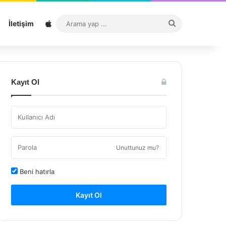
Sitemap
Arama
İletişim
yap
...
Kayıt Ol
Unuttunuz mu?
Beni hatırla
Kayıt Ol