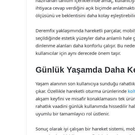
hazırlanan tanıtım içeriklerinde amaç, kullanıc
ihtiyaca cevap verdiğini açık biçimde anlatmaktır
ölçüsünü ve beklentisini daha kolay eşleştirebilir
Deremfix yaklaşımında hareketli parçalar, mob
seçildiğinde estetik yüzeyler daha anlamlı hale g
dinlenme alanları daha konforlu çalışır. Bu nede
kullanıcılar için aynı derecede önem taşır.
Günlük Yaşamda Daha Ke
Yaşam alanının son kullanıcıya sunduğu rahatlık
çıkar. Özellikle hareketli oturma ürünlerinde
kol
akşam keyfini ve misafir konaklamasını tek ürün
rahatlık vaadini günlük kullanımda hissedilir hal
uyumlu bir tamamlayıcı rol üstlenir.
Sonuç olarak iyi çalışan bir hareket sistemi, mo