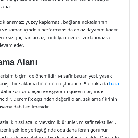
 sunar.
açıklanamaz; yüzey kaplaması, bağlantı noktalarının
si ve zaman içindeki performans da en az dayanım kadar
 gereksiz güç harcamaz, mobilya gövdesi zorlanmaz ve
 devam eder.
lama Alanı
erişim biçimi de önemlidir. Misafir battaniyesi, yastık
lanışlı bir saklama bölümü oluşturabilir. Bu noktada
baza
a daha konforlu açan ve eşyaların güvenli biçimde
ıdır. Deremfix açısından değerli olan, saklama fikrinin
şama dahil edilmesidir.
lık hissi azalır. Mevsimlik ürünler, misafir tekstilleri,
üzenli şekilde yerleştiğinde oda daha ferah görünür.
nda hızlı erişilebilecek bir düzen oluşturmaktır. Deremfix