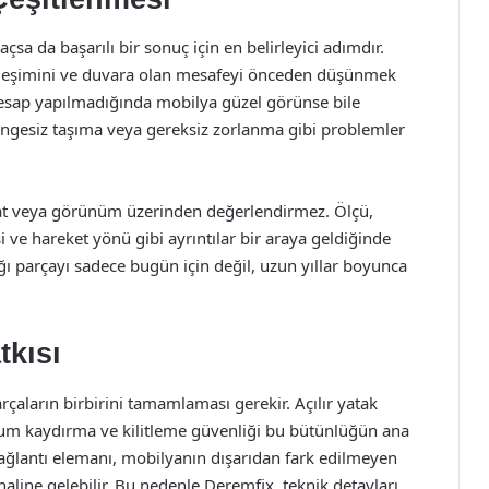
a da başarılı bir sonuç için en belirleyici adımdır.
yerleşimini ve duvara olan mesafeyi önceden düşünmek
esap yapılmadığında mobilya güzel görünse bile
dengesiz taşıma veya gereksiz zorlanma gibi problemler
iyat veya görünüm üzerinden değerlendirmez. Ölçü,
i ve hareket yönü gibi ayrıntılar bir araya geldiğinde
ğı parçayı sadece bugün için değil, uzun yıllar boyunca
tkısı
çaların birbirini tamamlaması gerekir. Açılır yatak
rum kaydırma ve kilitleme güvenliği bu bütünlüğün ana
r bağlantı elemanı, mobilyanın dışarıdan fark edilmeyen
haline gelebilir. Bu nedenle Deremfix, teknik detayları