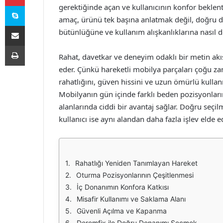
Skype
gerektiğinde açan ve kullanıcının konfor beklent
amaç, ürünü tek başına anlatmak değil, doğru 
E-Posta ile paylaş
bütünlüğüne ve kullanım alışkanlıklarına nasıl d
Yazdır
Rahat, davetkar ve deneyim odaklı bir metin akı
eder. Çünkü hareketli mobilya parçaları çoğu
rahatlığını, güven hissini ve uzun ömürlü kullanı
Mobilyanın gün içinde farklı beden pozisyonla
alanlarında ciddi bir avantaj sağlar. Doğru seçi
kullanıcı ise aynı alandan daha fazla işlev elde e
Rahatlığı Yeniden Tanımlayan Hareket
Oturma Pozisyonlarının Çeşitlenmesi
İç Donanımın Konfora Katkısı
Misafir Kullanımı ve Saklama Alanı
Güvenli Açılma ve Kapanma
Deremfix ile Doğru Donanımı Seçmek