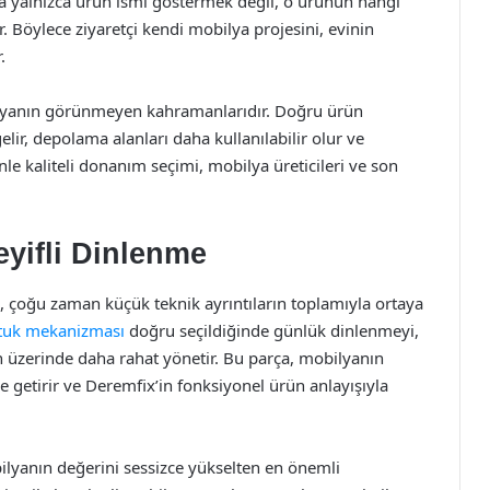
ıya yalnızca ürün ismi göstermek değil, o ürünün hangi
. Böylece ziyaretçi kendi mobilya projesini, evinin
.
ilyanın görünmeyen kahramanlarıdır. Doğru ürün
elir, depolama alanları daha kullanılabilir olur ve
nle kaliteli donanım seçimi, mobilya üreticileri ve son
yifli Dinlenme
, çoğu zaman küçük teknik ayrıntıların toplamıyla ortaya
tuk mekanizması
doğru seçildiğinde günlük dinlenmeyi,
 üzerinde daha rahat yönetir. Bu parça, mobilyanın
e getirir ve Deremfix’in fonksiyonel ürün anlayışıyla
bilyanın değerini sessizce yükselten en önemli