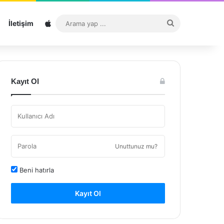
Sitemap
Arama
İletişim
yap
...
Kayıt Ol
Unuttunuz mu?
Beni hatırla
Kayıt Ol