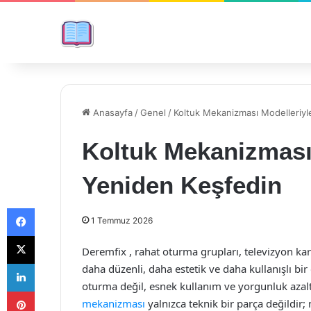
Anasayfa
/
Genel
/
Koltuk Mekanizması Modelleriyl
Koltuk Mekanizması 
Yeniden Keşfedin
Facebook
1 Temmuz 2026
X
Deremfix , rahat oturma grupları, televizyon kar
LinkedIn
daha düzenli, daha estetik ve daha kullanışlı bi
oturma değil, esnek kullanım ve yorgunluk azalt
Pinterest
mekanizması
yalnızca teknik bir parça değildi