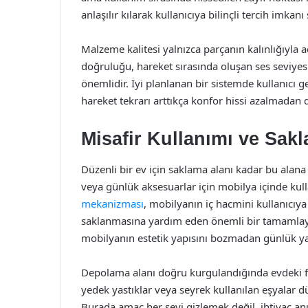
anlaşılır kılarak kullanıcıya bilinçli tercih imkanı
Malzeme kalitesi yalnızca parçanın kalınlığıyla 
doğruluğu, hareket sırasında oluşan ses seviye
önemlidir. İyi planlanan bir sistemde kullanıcı
hareket tekrarı arttıkça konfor hissi azalmadan
Misafir Kullanımı ve Sak
Düzenli bir ev için saklama alanı kadar bu alana 
veya günlük aksesuarlar için mobilya içinde kul
mekanizması
, mobilyanın iç hacmini kullanıcıy
saklanmasına yardım eden önemli bir tamamlayıc
mobilyanın estetik yapısını bozmadan günlük ya
Depolama alanı doğru kurgulandığında evdeki fazla
yedek yastıklar veya seyrek kullanılan eşyalar d
Burada amaç her şeyi gizlemek değil, ihtiyaç anı