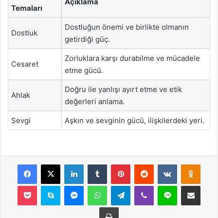
Açıklama
Temaları
Dostluğun önemi ve birlikte olmanın
Dostluk
getirdiği güç.
Zorluklara karşı durabilme ve mücadele
Cesaret
etme gücü.
Doğru ile yanlışı ayırt etme ve etik
Ahlak
değerleri anlama.
Sevgi
Aşkın ve sevginin gücü, ilişkilerdeki yeri.
Facebook
X
LinkedIn
Tumblr
Pinterest
Reddit
VKontakte
Odnok
Pocket
Skype
Messenger
WhatsApp
Telegram
Viber
Line
E-Posta ile payla
Yazdır