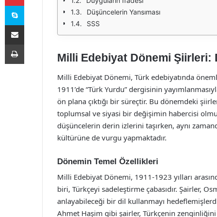
Duyguların İfadesi
Skype
Düşüncelerin Yansıması
SSS
E-Posta ile paylaş
Yazdır
Milli Edebiyat Dönemi Şiirleri
Milli Edebiyat Dönemi, Türk edebiyatında önemli 
1911’de “Türk Yurdu” dergisinin yayımlanmasıyl
ön plana çıktığı bir süreçtir. Bu dönemdeki şiirl
toplumsal ve siyasi bir değişimin habercisi olmu
düşüncelerin derin izlerini taşırken, aynı zaman
kültürüne de vurgu yapmaktadır.
Dönemin Temel Özellikleri
Milli Edebiyat Dönemi, 1911-1923 yılları arasınd
biri, Türkçeyi sadeleştirme çabasıdır. Şairler, Os
anlayabileceği bir dil kullanmayı hedeflemişler
Ahmet Haşim gibi şairler, Türkçenin zenginliğini 