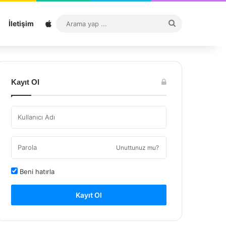
Sitemap
Arama
İletişim
yap
...
Kayıt Ol
Unuttunuz mu?
Beni hatırla
Kayıt Ol