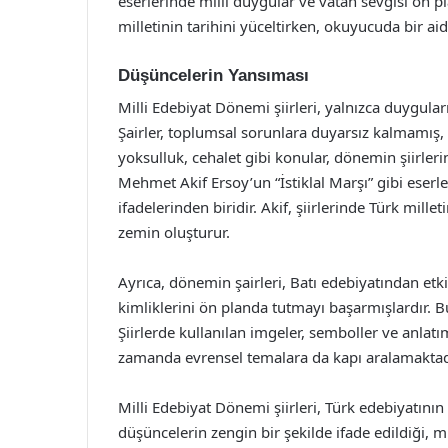
eserlerinde milli duygular ve vatan sevgisi ön pl
milletinin tarihini yüceltirken, okuyucuda bir ai
Düşüncelerin Yansıması
Milli Edebiyat Dönemi şiirleri, yalnızca duygula
Şairler, toplumsal sorunlara duyarsız kalmamış, 
yoksulluk, cehalet gibi konular, dönemin şiirler
Mehmet Akif Ersoy’un “İstiklal Marşı” gibi eserl
ifadelerinden biridir. Akif, şiirlerinde Türk mill
zemin oluşturur.
Ayrıca, dönemin şairleri, Batı edebiyatından etki
kimliklerini ön planda tutmayı başarmışlardır. B
Şiirlerde kullanılan imgeler, semboller ve anlatı
zamanda evrensel temalara da kapı aralamaktad
Milli Edebiyat Dönemi şiirleri, Türk edebiyatını
düşüncelerin zengin bir şekilde ifade edildiği, m