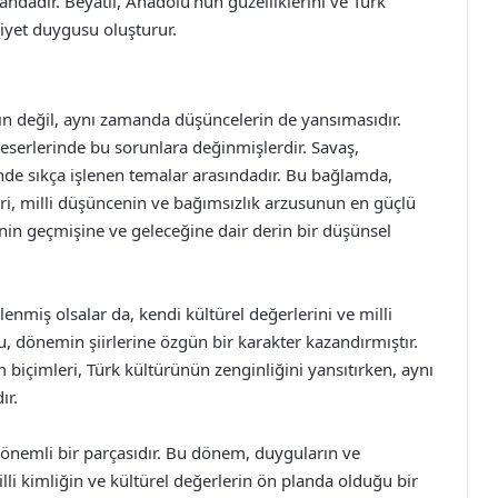
andadır. Beyatlı, Anadolu’nun güzelliklerini ve Türk
diyet duygusu oluşturur.
rın değil, aynı zamanda düşüncelerin de yansımasıdır.
eserlerinde bu sorunlara değinmişlerdir. Savaş,
inde sıkça işlenen temalar arasındadır. Bu bağlamda,
eri, milli düşüncenin ve bağımsızlık arzusunun en güçlü
etinin geçmişine ve geleceğine dair derin bir düşünsel
lenmiş olsalar da, kendi kültürel değerlerini ve milli
u, dönemin şiirlerine özgün bir karakter kazandırmıştır.
m biçimleri, Türk kültürünün zenginliğini yansıtırken, aynı
ır.
n önemli bir parçasıdır. Bu dönem, duyguların ve
illi kimliğin ve kültürel değerlerin ön planda olduğu bir