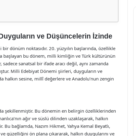
: Duyguların ve Düşüncelerin İzinde
bir dönüm noktasıdır. 20. yüzyılın başlarında, özellikle
a başlayan bu dönem, milli kimliğin ve Türk kültürünün
er, sadece sanatsal bir ifade aracı değil, aynı zamanda
ştur. Milli Edebiyat Dönemi şiirleri, duyguların ve
da halkın sesine, millî değerlere ve Anadolu’nun zengin
a şekillenmiştir. Bu dönemin en belirgin özelliklerinden
manlıca’nın ağır ve süslü dilinden uzaklaşarak, halkın
dir. Bu bağlamda, Nazım Hikmet, Yahya Kemal Beyatlı,
ve güzelliğini ön plana çıkararak, halkın duygularını ve