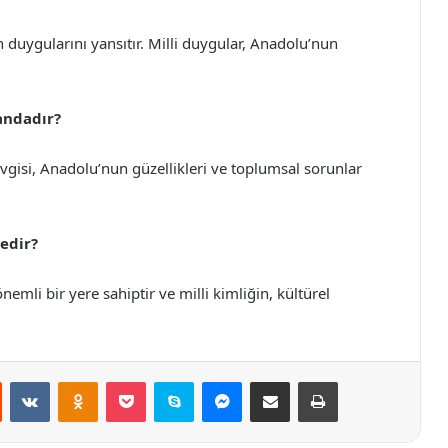
n duygularını yansıtır. Milli duygular, Anadolu’nun
andadır?
vgisi, Anadolu’nun güzellikleri ve toplumsal sorunlar
nedir?
emli bir yere sahiptir ve milli kimliğin, kültürel
st
Reddit
VKontakte
Odnoklassniki
Pocket
Skype
Messenger
E-Posta ile paylaş
Yazdır