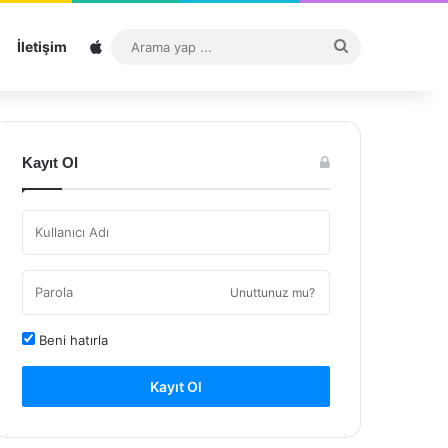
Sitemap
Arama
İletişim
yap
...
Kayıt Ol
Unuttunuz mu?
Beni hatırla
Kayıt Ol