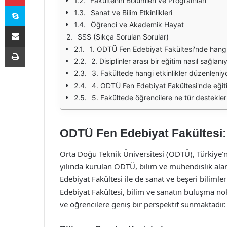
Fakültenin Bölümleri ve Programları
Skype
Sanat ve Bilim Etkinlikleri
Öğrenci ve Akademik Hayat
E-Posta ile paylaş
SSS (Sıkça Sorulan Sorular)
Yazdır
1. ODTÜ Fen Edebiyat Fakültesi'nde hang
2. Disiplinler arası bir eğitim nasıl sağlanı
3. Fakültede hangi etkinlikler düzenleniy
4. ODTÜ Fen Edebiyat Fakültesi'nde eğitim 
5. Fakültede öğrencilere ne tür destekle
ODTÜ Fen Edebiyat Fakültesi:
Orta Doğu Teknik Üniversitesi (ODTÜ), Türkiye’nin
yılında kurulan ODTÜ, bilim ve mühendislik ala
Edebiyat Fakültesi ile de sanat ve beşeri bilim
Edebiyat Fakültesi, bilim ve sanatın buluşma nok
ve öğrencilere geniş bir perspektif sunmaktadır.