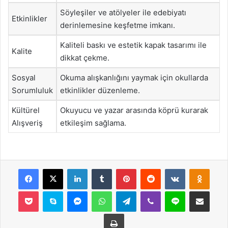
Söyleşiler ve atölyeler ile edebiyatı
Etkinlikler
derinlemesine keşfetme imkanı.
Kaliteli baskı ve estetik kapak tasarımı ile
Kalite
dikkat çekme.
Sosyal
Okuma alışkanlığını yaymak için okullarda
Sorumluluk
etkinlikler düzenleme.
Kültürel
Okuyucu ve yazar arasında köprü kurarak
Alışveriş
etkileşim sağlama.
Facebook
X
LinkedIn
Tumblr
Pinterest
Reddit
VKontakte
Odnok
Pocket
Skype
Messenger
WhatsApp
Telegram
Viber
Line
E-Posta ile payla
Yazdır