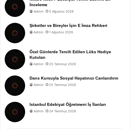
İnceleme
Admin
5 Ağustos 2026
Şirketler ve Bireyler İçin E İmza Rehberi
Admin
1 Ağustos 2026
Özel Günlerde Tercih Edilen Lüks Hediye
Kutuları
Admin
25 Temmuz 2026
Dans Kursuyla Sosyal Hayatınızı Canlandırın
Admin
25 Temmuz 2026
Istanbul Edebiyat Öğretmeni İş İlanları
Admin
24 Temmuz 2026