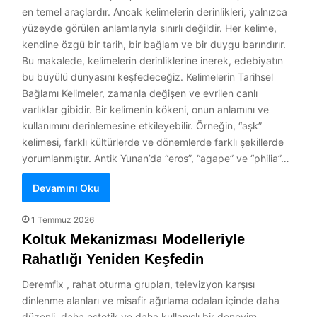
en temel araçlardır. Ancak kelimelerin derinlikleri, yalnızca
yüzeyde görülen anlamlarıyla sınırlı değildir. Her kelime,
kendine özgü bir tarih, bir bağlam ve bir duygu barındırır.
Bu makalede, kelimelerin derinliklerine inerek, edebiyatın
bu büyülü dünyasını keşfedeceğiz. Kelimelerin Tarihsel
Bağlamı Kelimeler, zamanla değişen ve evrilen canlı
varlıklar gibidir. Bir kelimenin kökeni, onun anlamını ve
kullanımını derinlemesine etkileyebilir. Örneğin, “aşk”
kelimesi, farklı kültürlerde ve dönemlerde farklı şekillerde
yorumlanmıştır. Antik Yunan’da “eros”, “agape” ve “philia”…
Devamını Oku
1 Temmuz 2026
Koltuk Mekanizması Modelleriyle
Rahatlığı Yeniden Keşfedin
Deremfix , rahat oturma grupları, televizyon karşısı
dinlenme alanları ve misafir ağırlama odaları içinde daha
düzenli, daha estetik ve daha kullanışlı bir deneyim