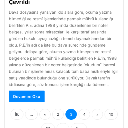
Çevrildi
Dava dosyasına yansıyan iddialara göre, okuma yazma
bilmediği ve resmî işlemlerinde parmak mührü kullandığı
belirtilen P.E. adına 1998 yılında düzenlenen bir noter
belgesi, yıllar sonra mirasçıları ile karşı taraf arasında
görülen hukuki uyuşmazlığın temel dayanaklarından biri
oldu. P.E.’in adı da işte bu dava sürecinde gündeme
geliyor. İddiaya göre, okuma yazma bilmeyen ve resmî
belgelerde parmak mührü kullandığı belirtilen P.E.’in, 1998
yılında düzenlenen bir noter belgesinde “okudum” ibaresi
bulunan bir işlemle miras kalacak tüm baba mülkleriyle ilgili
satış vaadinde bulunduğu öne sürülüyor. Davalı tarafın
iddiasına göre, söz konusu işlem karşılığında ödeme…
Devamını Oku
İlk
...
«
2
3
4
»
10