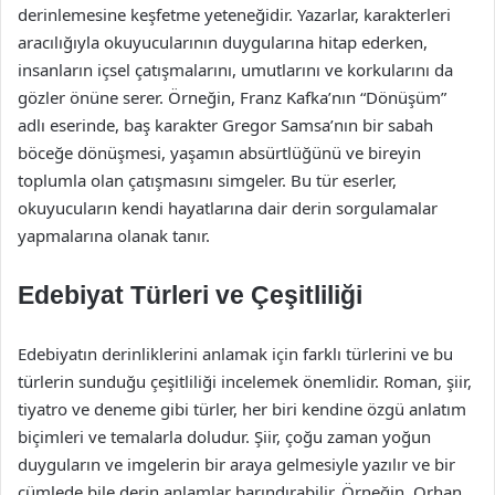
derinlemesine keşfetme yeteneğidir. Yazarlar, karakterleri
aracılığıyla okuyucularının duygularına hitap ederken,
insanların içsel çatışmalarını, umutlarını ve korkularını da
gözler önüne serer. Örneğin, Franz Kafka’nın “Dönüşüm”
adlı eserinde, baş karakter Gregor Samsa’nın bir sabah
böceğe dönüşmesi, yaşamın absürtlüğünü ve bireyin
toplumla olan çatışmasını simgeler. Bu tür eserler,
okuyucuların kendi hayatlarına dair derin sorgulamalar
yapmalarına olanak tanır.
Edebiyat Türleri ve Çeşitliliği
Edebiyatın derinliklerini anlamak için farklı türlerini ve bu
türlerin sunduğu çeşitliliği incelemek önemlidir. Roman, şiir,
tiyatro ve deneme gibi türler, her biri kendine özgü anlatım
biçimleri ve temalarla doludur. Şiir, çoğu zaman yoğun
duyguların ve imgelerin bir araya gelmesiyle yazılır ve bir
cümlede bile derin anlamlar barındırabilir. Örneğin, Orhan