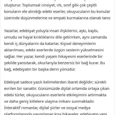
oluşturur. Toplumsal cinsiyet, ırk, sınıf gibi çok çeşitli
konuların ele alındığı edebi eserler, okuyucuların bu konular
üzerinde düşünmelerine ve empati kurmalarına olanak tanır.
Yazarlar, edebiyat yoluyla insan ilişkilerini, aşkı, kaybı,
umudu ve hayal kırıklıklarını dile getirirken, aynı zamanda
kendi iç dünyalarını da katarlar. Kişisel deneyimlerin
aktarılması, edebi eserlerde özgün seslerin yükselmesini
sağlar. Her yazar, kendi yaşam hikayesini eserlerinde bir
şekilde yansıtarak, okurlarıyla benzersiz bir bağ kurar. Bu
bağ, edebiyatın bir başka derin yönüdür.
Edebiyat sadece yazılı kelimelerden ibaret değildir; sürekli
evrilen bir sanattır. Günümüzde dijital ortamda ortaya çıkan
edebi türler, okuyucuların eserlerle etkileşimini artırmakta
ve daha geniş kitlelere ulaşma imkanı sunmaktadır.
İnteraktif romanlar, dijital şiirler ve sosyal medya
platformlarında yayımlanan kısa hikayeler, edebiyatın yeni