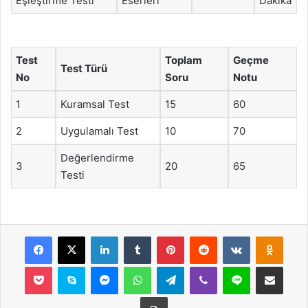
Eşleştirme Testi
Eserleri
Dakika
Test
Toplam
Geçme
Test Türü
No
Soru
Notu
1
Kuramsal Test
15
60
2
Uygulamalı Test
10
70
Değerlendirme
3
20
65
Testi
Facebook
X
LinkedIn
Tumblr
Pinterest
Reddit
VKontakte
Odnok
Pocket
Skype
Messenger
WhatsApp
Telegram
Viber
Line
E-Posta ile payla
Yazdır