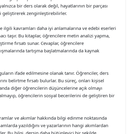
lnızca bir ders olarak değil, hayatlarının bir parçası
geliştirerek zenginleştirebilirler.
e ilgili kavramları daha iyi anlamalarına ve edebi eserleri
ı taşır. Bu kitaplar, öğrencilere metin analizi yapma,
iştirme fırsatı sunar. Cevaplar, öğrencilere
alışmalarında tartışma başlatmalarında da kaynak
uların ifade edilmesine olanak tanır. Öğrenciler, ders
ını belirtme fırsatı bulurlar. Bu süreç, onları kişisel
nda diğer öğrencilerin düşüncelerine açık olmayı
kalmayıp, öğrencilerin sosyal becerilerini de geliştiren bir
kuramlar ve akımlar hakkında bilgi edinme noktasında
ğlamlarda yazıldığını ve yazarlarının hangi akımlardan
er. Bu bilgi, dersin daha bütünleyici bir şekilde