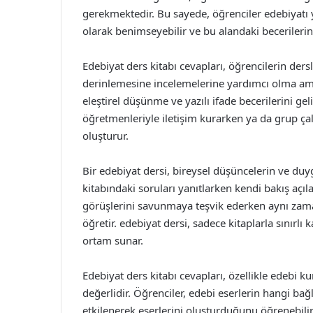
gerekmektedir. Bu sayede, öğrenciler edebiyatı ya
olarak benimseyebilir ve bu alandaki becerilerini 
Edebiyat ders kitabı cevapları, öğrencilerin dersl
derinlemesine incelemelerine yardımcı olma amac
eleştirel düşünme ve yazılı ifade becerilerini gel
öğretmenleriyle iletişim kurarken ya da grup ç
oluşturur.
Bir edebiyat dersi, bireysel düşüncelerin ve duyg
kitabındaki soruları yanıtlarken kendi bakış açılar
görüşlerini savunmaya teşvik ederken aynı zama
öğretir. edebiyat dersi, sadece kitaplarla sınırlı 
ortam sunar.
Edebiyat ders kitabı cevapları, özellikle edebi 
değerlidir. Öğrenciler, edebi eserlerin hangi ba
etkilenerek eserlerini oluşturduğunu öğrenebilirl