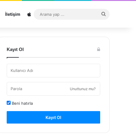
Sitemap
Arama
İletişim
yap
...
Kayıt Ol
Unuttunuz mu?
Beni hatırla
Kayıt Ol