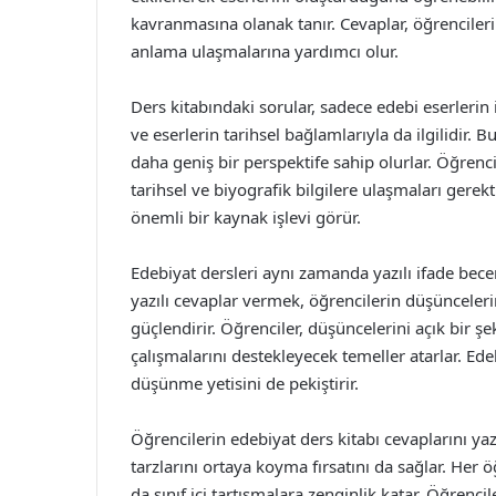
kavranmasına olanak tanır. Cevaplar, öğrencileri
anlama ulaşmalarına yardımcı olur.
Ders kitabındaki sorular, sadece edebi eserlerin 
ve eserlerin tarihsel bağlamlarıyla da ilgilidir. 
daha geniş bir perspektife sahip olurlar. Öğrenci
tarihsel ve biyografik bilgilere ulaşmaları gere
önemli bir kaynak işlevi görür.
Edebiyat dersleri aynı zamanda yazılı ifade beceri
yazılı cevaplar vermek, öğrencilerin düşüncelerin
güçlendirir. Öğrenciler, düşüncelerini açık bir ş
çalışmalarını destekleyecek temeller atarlar. Edeb
düşünme yetisini de pekiştirir.
Öğrencilerin edebiyat ders kitabı cevaplarını yaza
tarzlarını ortaya koyma fırsatını da sağlar. Her öğ
da sınıf içi tartışmalara zenginlik katar. Öğrenci