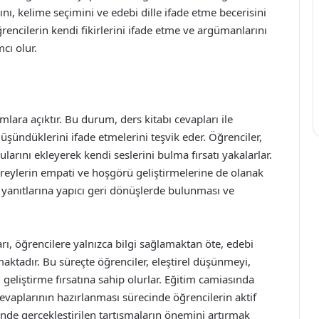
ını, kelime seçimini ve edebi dille ifade etme becerisini
öğrencilerin kendi fikirlerini ifade etme ve argümanlarını
cı olur.
mlara açıktır. Bu durum, ders kitabı cevapları ile
düşündüklerini ifade etmelerini teşvik eder. Öğrenciler,
arını ekleyerek kendi seslerini bulma fırsatı yakalarlar.
bireylerin empati ve hoşgörü geliştirmelerine de olanak
 yanıtlarına yapıcı geri dönüşlerde bulunması ve
rı, öğrencilere yalnızca bilgi sağlamaktan öte, edebi
ktadır. Bu süreçte öğrenciler, eleştirel düşünmeyi,
nı geliştirme fırsatına sahip olurlar. Eğitim camiasında
 cevaplarının hazırlanması sürecinde öğrencilerin aktif
inde gerçekleştirilen tartışmaların önemini artırmak