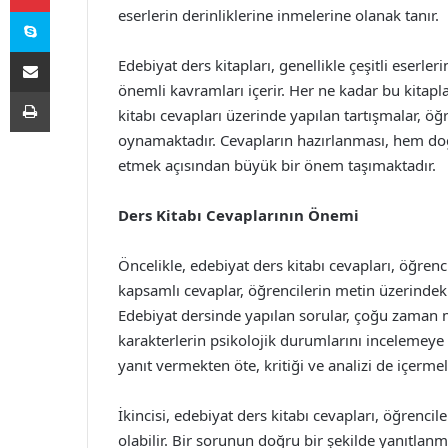
Skype
eserlerin derinliklerine inmelerine olanak tanır.
E-Posta ile paylaş
Edebiyat ders kitapları, genellikle çeşitli eserler
önemli kavramları içerir. Her ne kadar bu kitapla
Yazdır
kitabı cevapları üzerinde yapılan tartışmalar, ö
oynamaktadır. Cevapların hazırlanması, hem doğ
etmek açısından büyük bir önem taşımaktadır.
Ders Kitabı Cevaplarının Önemi
Öncelikle, edebiyat ders kitabı cevapları, öğre
kapsamlı cevaplar, öğrencilerin metin üzerindeki
Edebiyat dersinde yapılan sorular, çoğu zaman me
karakterlerin psikolojik durumlarını incelemeye 
yanıt vermekten öte, kritiği ve analizi de içermeli
İkincisi, edebiyat ders kitabı cevapları, öğrencile
olabilir. Bir sorunun doğru bir şekilde yanıtlanmas