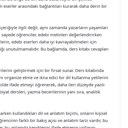
n eserler arasındaki bağlantıları kurarak daha derin bir
içeriğiyle ilgili değil, aynı zamanda yazarların yaşamları
Bu sayede öğrenciler, edebi metinleri değerlendirirken
lerin, edebi eserleri daha iyi kavrayabilmeleri için
ktiği unutulmamalıdır. Bu bağlamda, ders kitabı cevapları
lerini geliştirmek için bir fırsat sunar. Ders kitabında
i organize etme ve ikna edici bir dil kullanma yetilerini
ekilde ifade etmeyi öğrenerek, daha ileri düzeyde yazılı
iyat dersleri, yazma becerilerinin yanı sıra, analitik
rken kullandıkları dil ve anlatım biçimi, onların kişisel
rencinin farklı bir bakış açısı ve anlatım tarzı vardır, bu
ler, bu anlamda kendilerini ifade etmenin yollarını