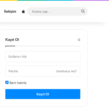
Sitemap
Arama
İletişim
yap
...
Kayıt Ol
Unuttunuz mu?
Beni hatırla
Kayıt Ol