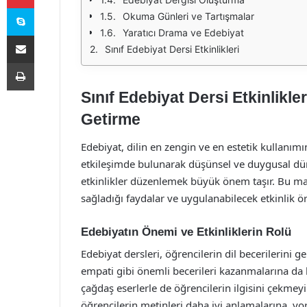
Skype
Okuma Günleri ve Tartışmalar
Yaratıcı Drama ve Edebiyat
E-Posta ile paylaş
Sınıf Edebiyat Dersi Etkinlikleri
Yazdır
Sınıf Edebiyat Dersi Etkinlikl
Getirme
Edebiyat, dilin en zengin ve en estetik kullanımın
etkileşimde bulunarak düşünsel ve duygusal dünya
etkinlikler düzenlemek büyük önem taşır. Bu maka
sağladığı faydalar ve uygulanabilecek etkinlik ör
Edebiyatın Önemi ve Etkinliklerin Rolü
Edebiyat dersleri, öğrencilerin dil becerilerini ge
empati gibi önemli becerileri kazanmalarına da kat
çağdaş eserlerle de öğrencilerin ilgisini çekmeyi
öğrencilerin metinleri daha iyi anlamalarına, y