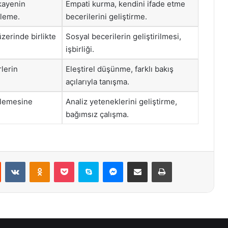
ikayenin
Empati kurma, kendini ifade etme
mleme.
becerilerini geliştirme.
üzerinde birlikte
Sosyal becerilerin geliştirilmesi,
işbirliği.
lerin
Eleştirel düşünme, farklı bakış
açılarıyla tanışma.
nlemesine
Analiz yeteneklerini geliştirme,
bağımsız çalışma.
st
Reddit
VKontakte
Odnoklassniki
Pocket
Skype
Messenger
E-Posta ile paylaş
Yazdır