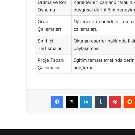
Drama ve Rol
Karakterleri canlandırarak h
Oynama
duygusal derinliğini deneyi
Grup
Öğrencilerin belirli bir tema 
Çalışmaları
çalışmaları.
Sınıf İçi
Okunan eserler hakkında fikir
Tartışmalar
paylaşılması.
Proje Tabanlı
Eğitim teması etrafında deri
Çalışmalar
araştırma.
Facebook
X
LinkedIn
Tumblr
Pintere