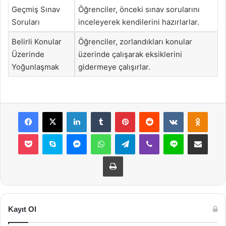
Geçmiş Sınav
Öğrenciler, önceki sınav sorularını
Soruları
inceleyerek kendilerini hazırlarlar.
Belirli Konular
Öğrenciler, zorlandıkları konular
Üzerinde
üzerinde çalışarak eksiklerini
Yoğunlaşmak
gidermeye çalışırlar.
Facebook
X
LinkedIn
Tumblr
Pinterest
Reddit
VKontakte
Odnok
Pocket
Skype
Messenger
WhatsApp
Telegram
Viber
Line
E-Posta ile payla
Yazdır
Kayıt Ol