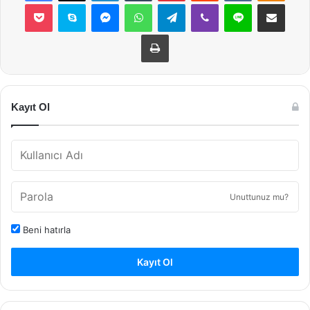
Pocket
Skype
Messenger
WhatsApp
Telegram
Viber
Line
E-Posta ile payla
Yazdır
Kayıt Ol
Unuttunuz mu?
Beni hatırla
Kayıt Ol