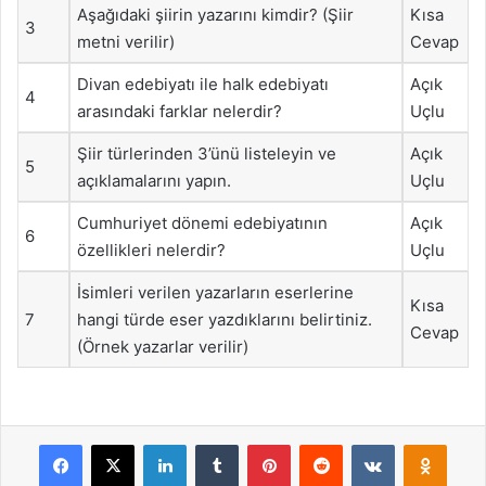
Aşağıdaki şiirin yazarını kimdir? (Şiir
Kısa
3
metni verilir)
Cevap
Divan edebiyatı ile halk edebiyatı
Açık
4
arasındaki farklar nelerdir?
Uçlu
Şiir türlerinden 3’ünü listeleyin ve
Açık
5
açıklamalarını yapın.
Uçlu
Cumhuriyet dönemi edebiyatının
Açık
6
özellikleri nelerdir?
Uçlu
İsimleri verilen yazarların eserlerine
Kısa
7
hangi türde eser yazdıklarını belirtiniz.
Cevap
(Örnek yazarlar verilir)
Facebook
X
LinkedIn
Tumblr
Pinterest
Reddit
VKontakte
Odnok