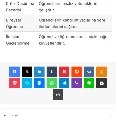
Kritik Düşünme
Öğrencilerin analiz yeteneklerini
Becerisi
geliştirir.
Bireysel
Öğrencilerin kendi ihtiyaçlarına göre
Öğrenme
ilerlemelerini sağlar.
İletişim
Öğrenci ve öğretmen arasındaki bağı
Güçlendirme
kuvvetlendirir.
Facebook
X
LinkedIn
Tumblr
Pinterest
Reddit
VKontakte
Odnok
Pocket
Skype
Messenger
WhatsApp
Telegram
Viber
Line
E-Posta ile payla
Yazdır